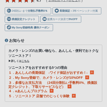
（
）
4.7
17件のオーナーレビュー
声
ブ
24回払いまで
分割払手数料0％
長期保証
＜3年ベーシック＞付属
ラ
ウ
残価設定クレジット
提携カード決済で
3%OFF
ザ
My Sony登録特典 優待クーポン
を
ご
お知らせ
利
用
カメラ・レンズのお買い物なら、あんしん・便利でおトクな
の、
ソニーストア！
▶詳しくは
こちら
ご
購
ソニーストアをおすすめする5つの理由
１．あんしんの長期保証 -ワイド保証がおすすめ！-
入
２．My Sony登録で、カメラ・レンズが10%OFF
を
３．多様なお支払方法 （24回分割払い手数料0%、残価設
希
定クレジット、下取りサービスなど）
４．αあんしんプログラム
望
５．ソニーストア 店舗でのじっくり体験
さ
れ