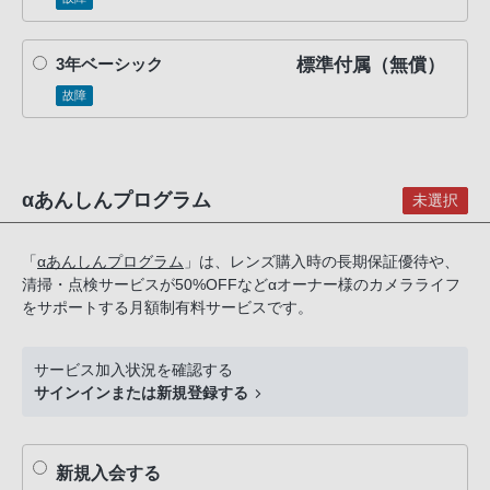
話
番
標準付属（無償）
3年ベーシック
号
は
故障
フ
リ
ー
αあんしんプログラム
未選択
ダ
イ
ヤ
「
αあんしんプログラム
」は、レンズ購入時の長期保証優待や、
清掃・点検サービスが50%OFFなどαオーナー様のカメラライフ
ル
をサポートする月額制有料サービスです。
「0120-
55-
1174」
サービス加入状況を確認する
サインインまたは新規登録する
携
帯
電
新規入会する
話、