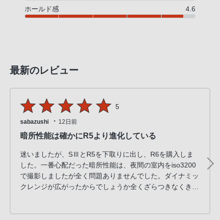
ホールド感
4.6
最新のレビュー
5
・
sabazushi
12日前
暗所性能は確かにR5より進化している
迷いましたが、SⅢとR5を下取りに出し、R6を購入しま
した。一番心配だった暗所性能は、夜間の室内をiso3200
で撮影しましたが全く問題ありませんでした。ダイナミッ
クレンジが広がったからでしょうか全くざらつきなくきれ
いに細部まで色を表現してくれました。フォーカスも手前
の障害物に惑わされることなく、すんなり合わせられまし
た。この点でもR5より進化を感じます。新型のバッテリ