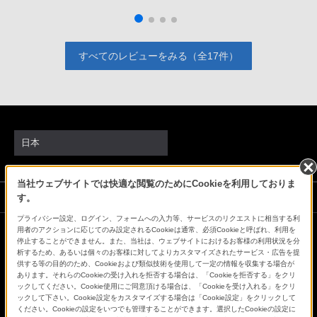
ーはすごくもつ印象で、R5に比べると倍くらい燃費がい
い感じでした。機動力抜群のα1マーク2 も、早くこのバッ
テリーを導入しないとプロユーズには、対応できないと思
すべてのレビューをみる（全17件）
います。
日本
当社ウェブサイトでは快適な閲覧のためにCookieを利用しておりま
ソニーストアでのお買い物にあたって
す。
プライバシー設定、ログイン、フォームへの入力等、サービスのリクエストに相当する利
用者のアクションに応じてのみ設定されるCookieは通常、必須Cookieと呼ばれ、利用を
停止することができません。また、当社は、ウェブサイトにおけるお客様の利用状況を分
会社情報
採用情報
特約店のご案内
ニュースリリース
析するため、あるいは個々のお客様に対してよりカスタマイズされたサービス・広告を提
環境情報
My Sony 利用規約
供する等の目的のため、Cookieおよび類似技術を使用して一定の情報を収集する場合が
あります。それらのCookieの受け入れを拒否する場合は、「Cookieを拒否する」をクリ
ックしてください。Cookie使用にご同意頂ける場合は、「Cookieを受け入れる」をクリ
ックして下さい。Cookie設定をカスタマイズする場合は「Cookie設定」をクリックして
ください。Cookieの設定をいつでも管理することができます。選択したCookieの設定に