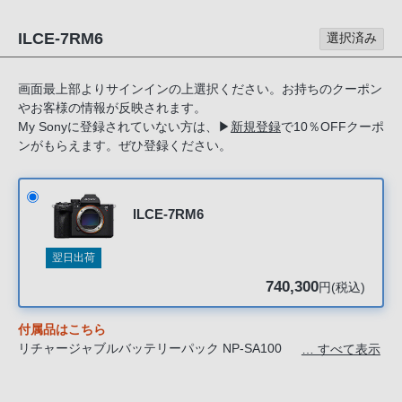
る
お
ILCE-7RM6
選択済み
客
様
画面最上部よりサインインの上選択ください。お持ちのクーポン
は、
やお客様の情報が反映されます。
お
My Sonyに登録されていない方は、
▶
新規登録
で10％OFFクーポ
手
ンがもらえます。ぜひ登録ください。
数
で
す
ILCE-7RM6
が
ソ
翌日出荷
ニ
740,300
円(税込)
ー
ス
付属品はこちら
ト
リチャージャブルバッテリーパック NP-SA100
… すべて表示
ア
バッテリーチャージャー BC-SAD1
ケーブルクランパー
お