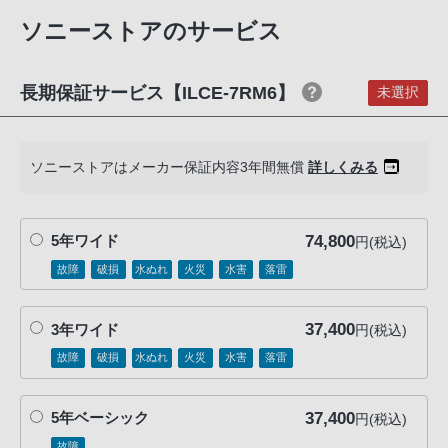
ショルダーストラップ
客
ボディキャップ
ソニーストアのサービス
様
アクセサリーシューキャップ
窓
アイピースカップ
口
※ α7R VIについて：本製品にUSB PD対応電源およびUSBケーブ
長期保証サービス【ILCE-7RM6】
未選択
ルは付属していません。市販のUSB PD 27 W以上対応のUSBケ
へ
ーブルおよび外部電源をご用意ください
お
※ BC-SAD1について：ACアダプター、およびUSBケーブルは同
電
ソニーストアはメーカー保証内容3年間無償
詳しくみる
梱されておりません。USB Power Delivery（PD）45W以上対応
話
のACアダプターとUSB Type-C（R）ケーブル（USB-C（R） - U
に
SB-C）をご用意ください。充電時間は使用条件により変わる場
合があります
て
74,800
5年ワイド
円(税込)
ご
故障
破損
水ぬれ
火災
水害
落雷
連
絡
37,400
3年ワイド
円(税込)
く
故障
破損
水ぬれ
火災
水害
落雷
だ
さ
い。
37,400
5年ベーシック
円(税込)
電
故障