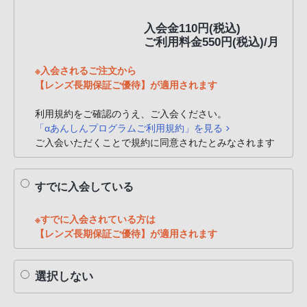
PHS
入会金110円(税込)
か
ご利用料金550円(税込)/月
ら
は
※入会されるご注文から
「050-
【レンズ長期保証ご優待】が適用されます
3754-
9614」
利用規約をご確認のうえ、ご入会ください。
「αあんしんプログラムご利用規約」を見る
と
ご入会いただくことで規約に同意されたとみなされます
な
っ
て
すでに入会している
お
り
※すでに入会されている方は
ま
【レンズ長期保証ご優待】が適用されます
す。
選択しない