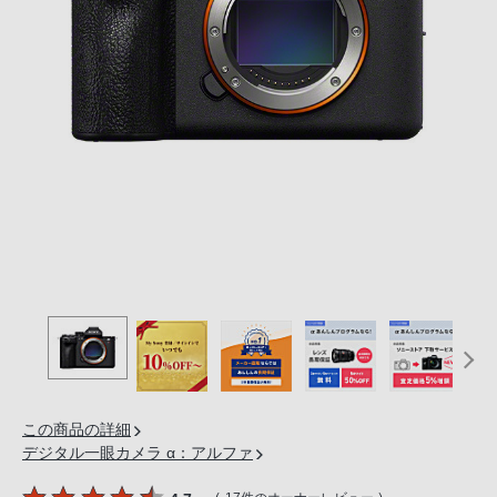
の
購
入
手
続
き
が
困
難
に
な
っ
て
お
り
ま
この商品の詳細
す。
デジタル一眼カメラ α：アルファ
音