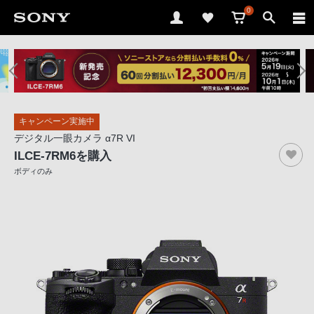
0
ソ
ニ
ー
ス
キャンペーン実施中
ト
デジタル一眼カメラ α7R VI
ア
ILCE-7RM6
を購入
で
ボディのみ
は、
音
声
ブ
ラ
ウ
ザ
で