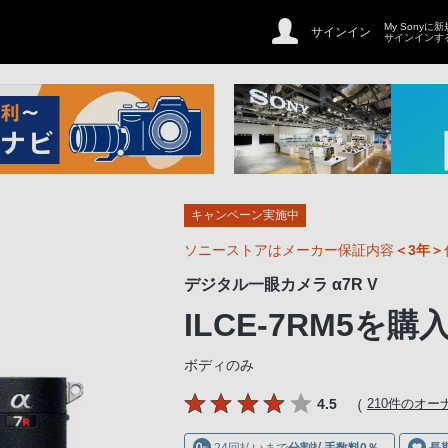
My Sonyに
サインイン
サインインす
キャンペーン実施中
ソニーストアはメーカー保証内容
＜3年＞
デジタル一眼カメラ α7R V
ILCE-7RM5
を購
ボディのみ
（
4.5
210件のオ
24回払いまで
分割払手数料0％
長