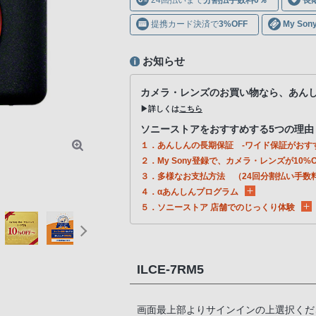
提携カード決済で
3%OFF
My S
お知らせ
カメラ・レンズのお買い物なら、あん
▶詳しくは
こちら
ソニーストアをおすすめする5つの理由
１．あんしんの長期保証 -ワイド保証がおす
２．My Sony登録で、カメラ・レンズが10%O
３．多様なお支払方法 （24回分割払い手数
４．αあんしんプログラム
５．ソニーストア 店舗でのじっくり体験
ILCE-7RM5
画面最上部よりサインインの上選択くだ