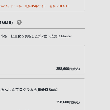
年ワイド：有料→無料 ■5年ワイド：有料→50%OFF
 GM II）
型・軽量化を実現した第2世代広角G Master
358,600
円(税込)
2【αあんしんプログラム会員優待商品】
358,600
円(税込)