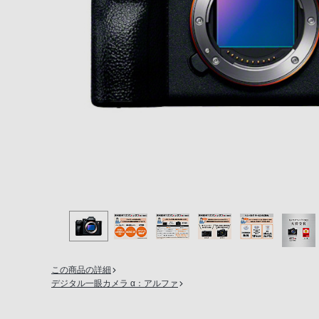
の
購
入
手
続
き
が
困
難
に
な
っ
て
お
り
この商品の詳細
ま
デジタル一眼カメラ α：アルファ
す。
音