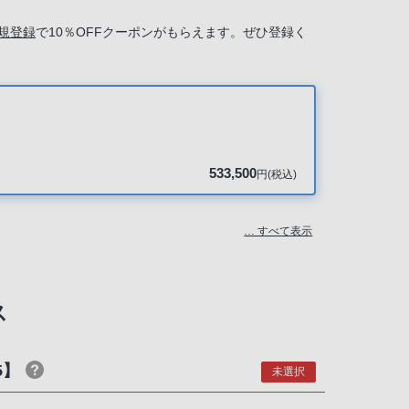
規登録
で10％OFFクーポンがもらえます。ぜひ登録く
533,500
円(税込)
… すべて表示
ス
5】
未選択