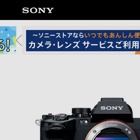
ソ
ニ
ー
ス
ト
ア
で
は、
音
声
ブ
ラ
ウ
ザ
で