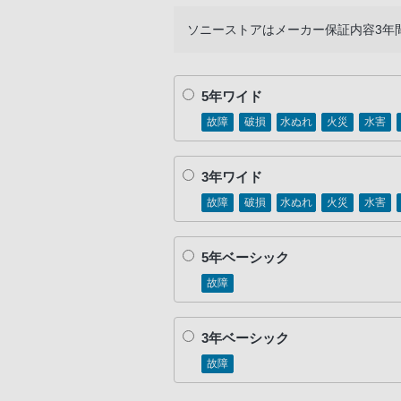
ソニーストアはメーカー保証内容3年
5年ワイド
故障
破損
水ぬれ
火災
水害
3年ワイド
故障
破損
水ぬれ
火災
水害
5年ベーシック
故障
3年ベーシック
故障