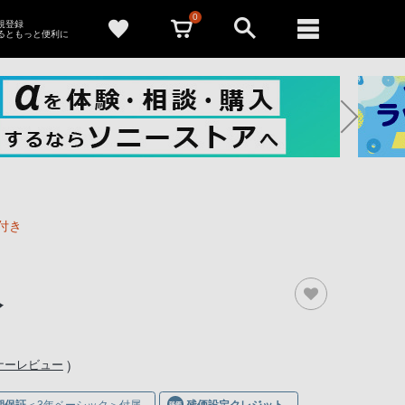
0
新規登録
るともっと便利に
付き
入
）
ーナーレビュー
期保証
＜3年ベーシック＞付属
残価設定クレジット