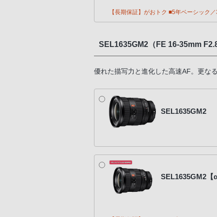
【長期保証】がおトク ■5年ベーシック／3
SEL1635GM2（FE 16-35mm F2.8
優れた描写力と進化した高速AF。更なる小
SEL1635GM2
SEL1635GM