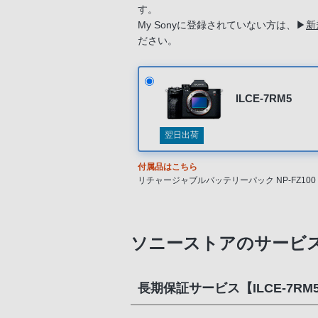
す。
My Sonyに登録されていない方は、
▶
新
ださい。
ILCE-7RM5
翌日出荷
付属品はこちら
リチャージャブルバッテリーパック NP-FZ100
バッテリーチャージャー BC-QZ1
電源コード
ケーブルプロテクター
ショルダーストラップ
ソニーストアのサービ
ボディキャップ
アクセサリーシューキャップ
アイピースカップ
長期保証サービス【ILCE-7RM
USB-A - USB-Cケーブル (USB 3.2)