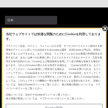
日本
当社ウェブサイトでは快適な閲覧のためにCookieを利用しておりま
ソニーストアでのお買い物にあたって
す。
プライバシー設定、ログイン、フォームへの入力等、サービスのリクエストに相当する利
用者のアクションに応じてのみ設定されるCookieは通常、必須Cookieと呼ばれ、利用を
停止することができません。また、当社は、ウェブサイトにおけるお客様の利用状況を分
会社情報
採用情報
特約店のご案内
ニュースリリース
析するため、あるいは個々のお客様に対してよりカスタマイズされたサービス・広告を提
環境情報
My Sony 利用規約
供する等の目的のため、Cookieおよび類似技術を使用して一定の情報を収集する場合が
あります。それらのCookieの受け入れを拒否する場合は、「Cookieを拒否する」をクリ
ックしてください。Cookie使用にご同意頂ける場合は、「Cookieを受け入れる」をクリ
ックして下さい。Cookie設定をカスタマイズする場合は「Cookie設定」をクリックして
ください。Cookieの設定をいつでも管理することができます。選択したCookieの設定に
よっては、このウェブサイトの機能の一部が使用できなくなる場合があります。 詳細に
ついては、当社のCookieポリシーをご覧ください。個人情報の取扱いについては、プラ
イバシーポリシーをご覧ください。
詳細については、当社の
Cookieポリシー
をご覧ください。
ご利用条件
個人情報の取扱いについては、
プライバシーポリシー
をご覧ください。
プライバシーポリシー
正しい表示への取り組み