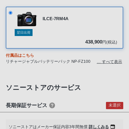
る
お
客
ILCE-7RM4A
様
は、
翌日出荷
お
438,900
円(税込)
手
数
付属品はこちら
で
リチャージャブルバッテリーパック NP-FZ100
… すべて表示
す
バッテリーチャージャーBC-QZ1
電源コード
が
ケーブルプロテクター
ソ
ショルダーストラップ
ソニーストアのサービス
ニ
ボディキャップ
ー
アクセサリーシューキャップ
ス
アイピースカップ
長期保証サービス
未選択
USB Type-C（R）ケーブル
ト
ア
お
ソニーストアはメーカー保証内容3年間無償
詳しくみる