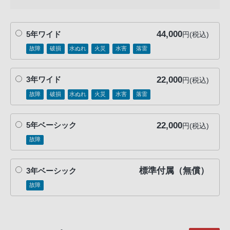
客
様
窓
44,000
5年ワイド
円(税込)
口
故障
破損
水ぬれ
火災
水害
落雷
へ
お
22,000
3年ワイド
円(税込)
電
故障
破損
水ぬれ
火災
水害
落雷
話
に
て
22,000
5年ベーシック
円(税込)
ご
故障
連
絡
標準付属（無償）
3年ベーシック
く
だ
故障
さ
い。
電