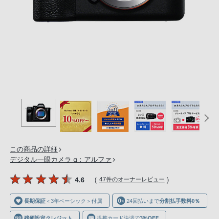
の
購
入
手
続
き
が
困
難
に
な
っ
て
この商品の詳細
デジタル一眼カメラ α：アルファ
お
り
（
）
4.6
47件のオーナーレビュー
ま
す。
長期保証
＜3年ベーシック＞付属
24回払いまで
分割払手数料0％
音
残価設定クレジット
提携カード決済で
3%OFF