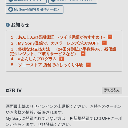
声
ブ
My Sony登録特典 優待クーポン
ラ
ウ
お知らせ
ザ
１．あんしんの長期保証 -ワイド保証がおすすめ！-
を
２．My Sony登録で、カメラ・レンズが10%OFF
ご
３．多様なお支払方法 （24回分割払い手数料0%、残価設
利
定クレジット、下取りサービスなど）
用
４．αあんしんプログラム
５．ソニーストア 店舗でのじっくり体験
の、
ご
購
入
α7R IV
選択済み
を
希
画面最上部よりサインインの上選択ください。お持ちのクーポン
望
やお客様の情報が反映されます。
さ
My Sonyに登録されていない方は、
▶
新規登録
で10％OFFクーポ
れ
ンがもらえます。ぜひ登録ください。