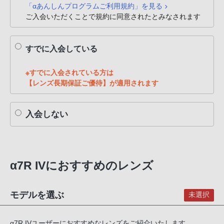
「αあんしんプログラムご利用規約」を見る
PHS
ご入会いただくことで規約に同意されたとみなされます
か
ら
は
すでに入会している
「050-
3754-
※すでに入会されている方は
9614」
【レンズ長期保証ご優待】が適用されます
と
な
入会しない
っ
て
お
り
α7R IVにおすすめのレンズ
ま
す。
モデルを選ぶ
未選択
α7R IVユーザーにおすすめなレンズをご紹介いたします