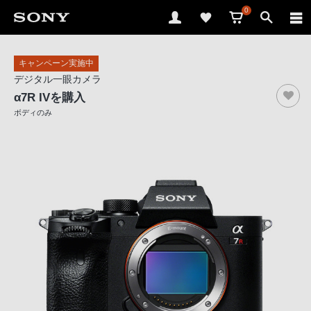
0
ソ
キャンペーン実施中
ニ
デジタル一眼カメラ
ー
α7R IV
を購入
ス
ボディのみ
ト
ア
で
は、
音
声
ブ
ラ
ウ
ザ
で