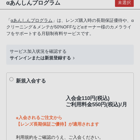
αあんしんプログラム
未選択
話
番
号
「
αあんしんプログラム
」は、レンズ購入時の長期保証優待や、α
クリーニング＆メンテが50%OFFなどαオーナー様のカメラライ
は
フをサポートする月額制有料サービスです。
フ
リ
ー
サービス加入状況を確認する
サインインまたは新規登録する
ダ
イ
ヤ
新規入会する
ル
「0120-
入会金110円(税込)
55-
ご利用料金550円(税込)/月
1174」
携
※入会されるご注文から
帯
【レンズ長期保証ご優待】が適用されます
電
話、
利用規約をご確認のうえ、ご入会ください。