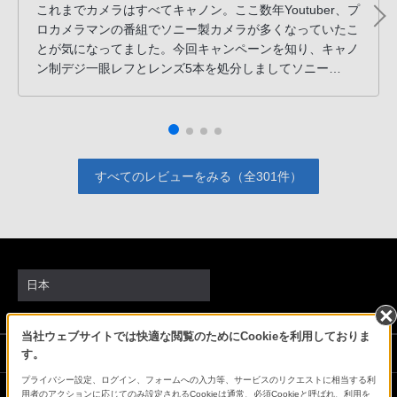
これまでカメラはすべてキャノン。ここ数年Youtuber、プ
ロカメラマンの番組でソニー製カメラが多くなっていたこ
とが気になってました。今回キャンペーンを知り、キャノ
ン制デジ一眼レフとレンズ5本を処分しましてソニー
α7cⅡを購入。キャノン制G1XⅡとPowershots90は現役で
す。
すべてのレビューをみる（全301件）
日本
当社ウェブサイトでは快適な閲覧のためにCookieを利用しておりま
ソニーストアでのお買い物にあたって
す。
プライバシー設定、ログイン、フォームへの入力等、サービスのリクエストに相当する利
用者のアクションに応じてのみ設定されるCookieは通常、必須Cookieと呼ばれ、利用を