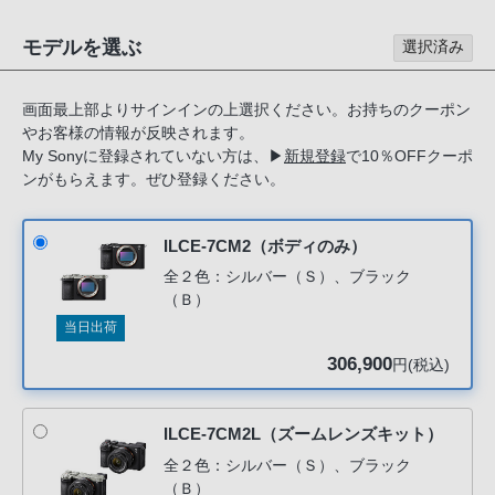
る
お
モデルを選ぶ
選択済み
客
様
画面最上部よりサインインの上選択ください。お持ちのクーポン
は、
やお客様の情報が反映されます。
お
My Sonyに登録されていない方は、
▶
新規登録
で10％OFFクーポ
手
ンがもらえます。ぜひ登録ください。
数
で
ILCE-7CM2（ボディのみ）
す
全２色：シルバー（Ｓ）、ブラック
が
（Ｂ）
ソ
当日出荷
ニ
306,900
円(税込)
ー
ス
ト
ILCE-7CM2L（ズームレンズキット）
ア
全２色：シルバー（Ｓ）、ブラック
お
（Ｂ）