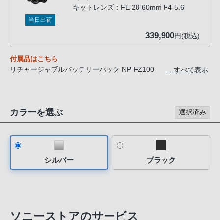
客
キットレンズ：FE 28-60mm F4-5.6
様
当日出荷
窓
339,900
円(税込)
口
へ
付属品はこちら
お
リチャージャブルバッテリーパック NP-FZ100
… すべて表示
電
ショルダーストラップ
ボディキャップ
話
アクセサリーシューキャップ
に
カラーを選ぶ
レンズキャップ *ILCE-7CM2Lのみ
選択済み
て
レンズリアキャップ *ILCE-7CM2Lのみ
ご
連
絡
シルバー
ブラック
く
だ
さ
い。
ソニーストアのサービス
電