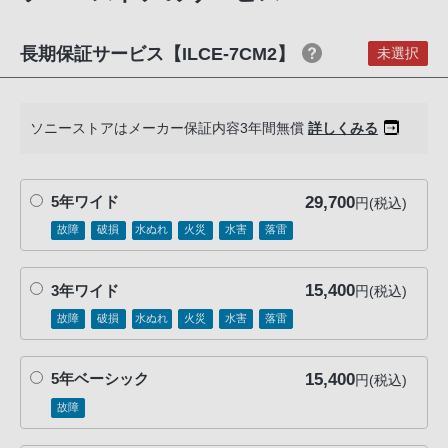
話
番
長期保証サービス【ILCE-7CM2】
未選択
号
は
フ
ソニーストアはメーカー保証内容3年間無償
詳しくみる
リ
ー
ダ
29,700
5年ワイド
円(税込)
イ
故障
破損
水ぬれ
火災
水害
落雷
ヤ
ル
「0120-
15,400
3年ワイド
円(税込)
55-
故障
破損
水ぬれ
火災
水害
落雷
1174」
携
15,400
5年ベーシック
円(税込)
帯
故障
電
話、