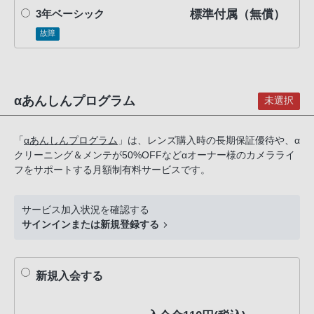
PHS
標準付属（無償）
3年ベーシック
か
故障
ら
は
「050-
3754-
αあんしんプログラム
未選択
9614」
と
「
αあんしんプログラム
」は、レンズ購入時の長期保証優待や、α
な
クリーニング＆メンテが50%OFFなどαオーナー様のカメラライ
っ
フをサポートする月額制有料サービスです。
て
お
サービス加入状況を確認する
り
サインインまたは新規登録する
ま
す。
新規入会する