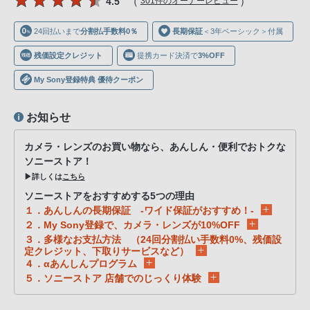
（
）
4.5
301件のオーナーレビュー
声
ブ
24回払いまで
分割払手数料0％
長期保証
＜3年ベーシック＞付属
ラ
ウ
残価設定クレジット
提携カード決済で
3%OFF
ザ
My Sony登録特典 優待クーポン
を
ご
お知らせ
利
用
カメラ・レンズのお買い物なら、あんしん・便利でおトクな
の、
ソニーストア！
▶詳しくは
こちら
ご
購
ソニーストアをおすすめする5つの理由
１．あんしんの長期保証 -ワイド保証がおすすめ！-
入
２．My Sony登録で、カメラ・レンズが10%OFF
を
３．多様なお支払方法 （24回分割払い手数料0%、残価設
希
定クレジット、下取りサービスなど）
４．αあんしんプログラム
望
５．ソニーストア 店舗でのじっくり体験
さ
れ