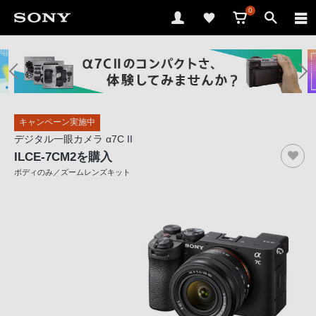
0
ソ
ニ
ー
ス
キャンペーン実施中
ト
デジタル一眼カメラ α7C II
ア
ILCE-7CM2
を購入
で
ボディのみ／ズームレンズキット
は、
音
声
ブ
ラ
ウ
ザ
で