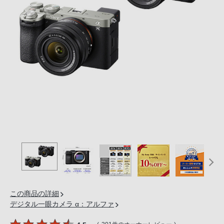
の
購
入
手
続
き
が
困
難
に
な
っ
て
お
り
ま
この商品の詳細
す。
デジタル一眼カメラ α：アルファ
音