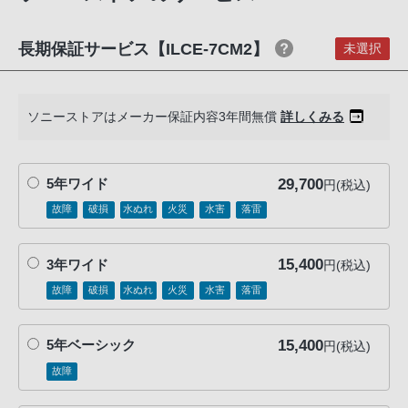
話
番
長期保証サービス【ILCE-7CM2】
未選択
号
は
フ
ソニーストアはメーカー保証内容3年間無償
詳しくみる
リ
ー
ダ
29,700
5年ワイド
円(税込)
イ
故障
破損
水ぬれ
火災
水害
落雷
ヤ
ル
「0120-
15,400
3年ワイド
円(税込)
55-
故障
破損
水ぬれ
火災
水害
落雷
1174」
携
15,400
5年ベーシック
円(税込)
帯
故障
電
話、