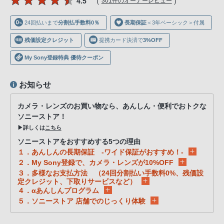
（
）
4.5
301件のオーナーレビュー
声
ブ
24回払いまで
分割払手数料0％
長期保証
＜3年ベーシック＞付属
ラ
ウ
残価設定クレジット
提携カード決済で
3%OFF
ザ
My Sony登録特典 優待クーポン
を
ご
お知らせ
利
用
カメラ・レンズのお買い物なら、あんしん・便利でおトクな
の、
ソニーストア！
▶詳しくは
こちら
ご
購
ソニーストアをおすすめする5つの理由
１．あんしんの長期保証 -ワイド保証がおすすめ！-
入
２．My Sony登録で、カメラ・レンズが10%OFF
を
３．多様なお支払方法 （24回分割払い手数料0%、残価設
希
定クレジット、下取りサービスなど）
４．αあんしんプログラム
望
５．ソニーストア 店舗でのじっくり体験
さ
れ