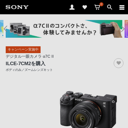
0
ソ
ニ
ー
ス
キャンペーン実施中
ト
デジタル一眼カメラ α7C II
ア
ILCE-7CM2
を購入
で
ボディのみ／ズームレンズキット
は、
音
声
ブ
ラ
ウ
ザ
で