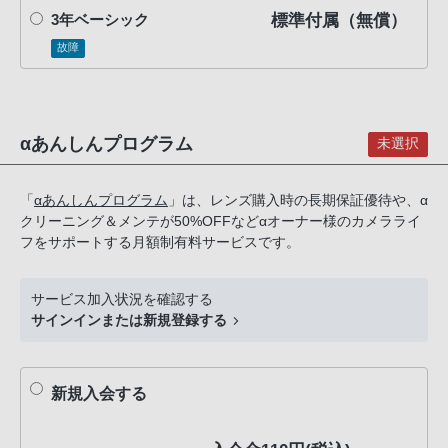
PHS
標準付属（無償）
3年ベーシック
か
故障
ら
は
「050-
3754-
αあんしんプログラム
未選択
9614」
と
「
αあんしんプログラム
」は、レンズ購入時の長期保証優待や、α
な
クリーニング＆メンテが50%OFFなどαオーナー様のカメラライ
っ
フをサポートする月額制有料サービスです。
て
お
サービス加入状況を確認する
り
サインインまたは新規登録する
ま
す。
新規入会する