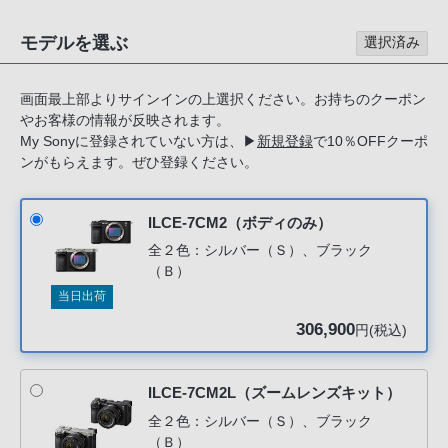
る
お
モデルを選ぶ
選択済み
客
様
画面最上部よりサインインの上選択ください。お持ちのクーポン
は、
やお客様の情報が反映されます。
お
My Sonyに登録されていない方は、
▶
新規登録
で10％OFFクーポ
手
ンがもらえます。ぜひ登録ください。
数
で
ILCE-7CM2（ボディのみ）
す
全２色：シルバー（Ｓ）、ブラック
が
（Ｂ）
ソ
当日出荷
ニ
306,900
円(税込)
ー
ス
ト
ILCE-7CM2L（ズームレンズキット）
ア
全２色：シルバー（Ｓ）、ブラック
お
（Ｂ）