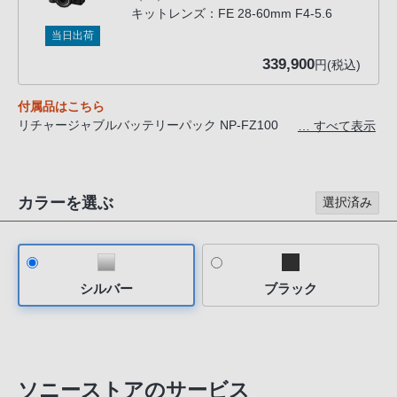
客
キットレンズ：FE 28-60mm F4-5.6
様
当日出荷
窓
339,900
円(税込)
口
へ
付属品はこちら
お
リチャージャブルバッテリーパック NP-FZ100
… すべて表示
電
ショルダーストラップ
ボディキャップ
話
アクセサリーシューキャップ
に
カラーを選ぶ
レンズキャップ *ILCE-7CM2Lのみ
選択済み
て
レンズリアキャップ *ILCE-7CM2Lのみ
ご
連
絡
シルバー
ブラック
く
だ
さ
い。
ソニーストアのサービス
電