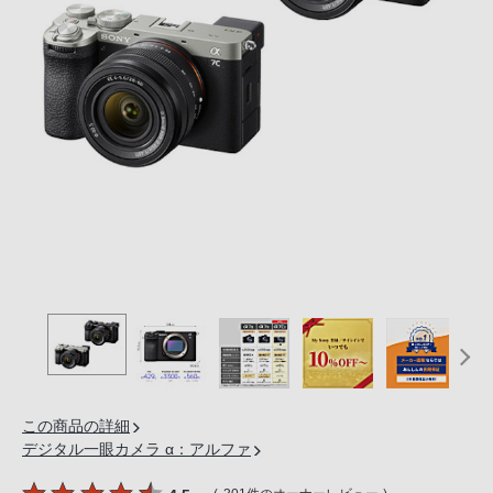
の
購
入
手
続
き
が
困
難
に
な
っ
て
お
り
ま
この商品の詳細
す。
デジタル一眼カメラ α：アルファ
音