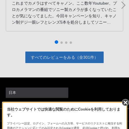
これまでカメラはすべてキャノン。ここ数年Youtuber、プ
ロカメラマンの番組でソニー製カメラが多くなっていたこ
とが気になってました。今回キャンペーンを知り、キャノ
ン制デジ一眼レフとレンズ5本を処分しましてソニー
α7cⅡを購入。キャノン制G1XⅡとPowershots90は現役で
す。
すべてのレビューをみる（全301件）
日本
当社ウェブサイトでは快適な閲覧のためにCookieを利用しておりま
ソニーストアでのお買い物にあたって
す。
プライバシー設定、ログイン、フォームへの入力等、サービスのリクエストに相当する利
用者のアクションに応じてのみ設定されるCookieは通常、必須Cookieと呼ばれ、利用を