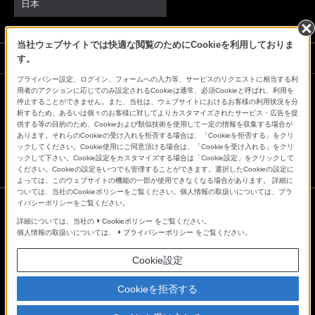
日本
当社ウェブサイトでは快適な閲覧のためにCookieを利用しておりま
ソニーストアでのお買い物にあたって
す。
プライバシー設定、ログイン、フォームへの入力等、サービスのリクエストに相当する利
用者のアクションに応じてのみ設定されるCookieは通常、必須Cookieと呼ばれ、利用を
停止することができません。また、当社は、ウェブサイトにおけるお客様の利用状況を分
会社情報
採用情報
特約店のご案内
ニュースリリース
析するため、あるいは個々のお客様に対してよりカスタマイズされたサービス・広告を提
環境情報
My Sony 利用規約
供する等の目的のため、Cookieおよび類似技術を使用して一定の情報を収集する場合が
あります。それらのCookieの受け入れを拒否する場合は、「Cookieを拒否する」をクリ
ックしてください。Cookie使用にご同意頂ける場合は、「Cookieを受け入れる」をクリ
ックして下さい。Cookie設定をカスタマイズする場合は「Cookie設定」をクリックして
ください。Cookieの設定をいつでも管理することができます。選択したCookieの設定に
よっては、このウェブサイトの機能の一部が使用できなくなる場合があります。 詳細に
ついては、当社のCookieポリシーをご覧ください。個人情報の取扱いについては、プラ
イバシーポリシーをご覧ください。
詳細については、当社の
Cookieポリシー
をご覧ください。
ご利用条件
個人情報の取扱いについては、
プライバシーポリシー
をご覧ください。
プライバシーポリシー
正しい表示への取り組み
Cookie設定
Copyright 2026 Sony Marketing Inc.
Cookieを拒否する