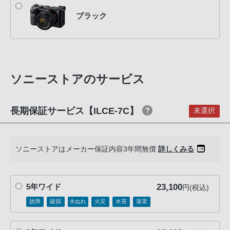
話
ブラック
番
号
は
フ
リ
ソニーストアのサービス
ー
ダ
長期保証サービス【ILCE-7C】
イ
未選択
ヤ
ル
「0120-
ソニーストアはメーカー保証内容3年間無償
詳しくみる
55-
1174」
23,100
携
5年ワイド
円(税込)
帯
故障
破損
水ぬれ
火災
水害
落雷
電
話、