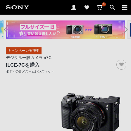
0
ソ
ニ
ー
ス
キャンペーン実施中
ト
デジタル一眼カメラ α7C
ア
ILCE-7C
を購入
で
ボディのみ／ズームレンズキット
は、
音
声
ブ
ラ
ウ
ザ
で