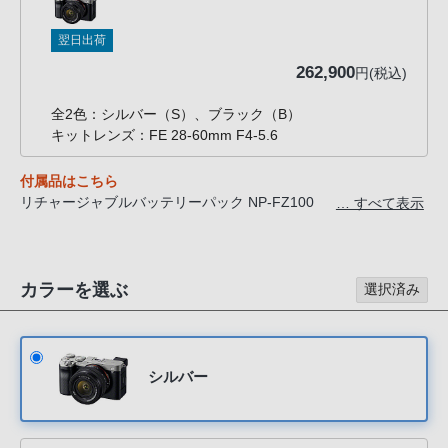
客
様
翌日出荷
窓
262,900
円(税込)
口
へ
全2色：シルバー（S）、ブラック（B）
お
キットレンズ：FE 28-60mm F4-5.6
電
付属品はこちら
話
リチャージャブルバッテリーパック NP-FZ100
… すべて表示
に
ACアダプター
て
ショルダーストラップ
ご
ボディキャップ
連
カラーを選ぶ
アクセサリーシューキャップ
選択済み
USB-A - USB-Cケーブル（USB 3.2）
絡
レンズキャップ *ILCE-7CLのみ
く
レンズリアキャップ *ILCE-7CLのみ
だ
シルバー
さ
い。
電