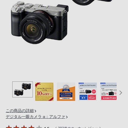
の
購
入
手
続
き
が
困
難
に
な
っ
て
お
り
ま
この商品の詳細
す。
デジタル一眼カメラ α：アルファ
音