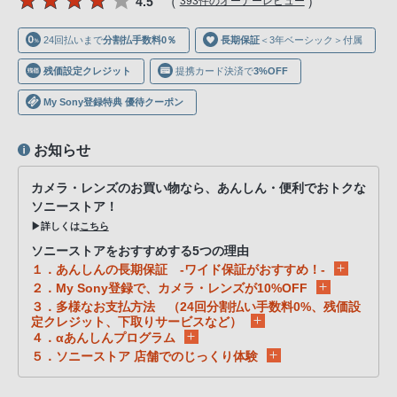
（
）
4.5
393件のオーナーレビュー
声
ブ
24回払いまで
分割払手数料0％
長期保証
＜3年ベーシック＞付属
ラ
ウ
残価設定クレジット
提携カード決済で
3%OFF
ザ
My Sony登録特典 優待クーポン
を
ご
お知らせ
利
用
カメラ・レンズのお買い物なら、あんしん・便利でおトクな
の、
ソニーストア！
▶詳しくは
こちら
ご
購
ソニーストアをおすすめする5つの理由
１．あんしんの長期保証 -ワイド保証がおすすめ！-
入
２．My Sony登録で、カメラ・レンズが10%OFF
を
３．多様なお支払方法 （24回分割払い手数料0%、残価設
希
定クレジット、下取りサービスなど）
４．αあんしんプログラム
望
５．ソニーストア 店舗でのじっくり体験
さ
れ