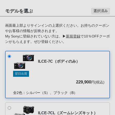
る
お
モデルを選ぶ
選択済み
客
様
画面最上部よりサインインの上選択ください。お持ちのクーポン
は、
やお客様の情報が反映されます。
お
My Sonyに登録されていない方は、
▶
新規登録
で10％OFFクーポ
手
ンがもらえます。ぜひ登録ください。
数
で
す
ILCE-7C（ボディのみ）
が
ソ
翌日出荷
ニ
229,900
円(税込)
ー
ス
全2色：シルバー（S）、ブラック（B）
ト
ア
お
ILCE-7CL（ズームレンズキット）