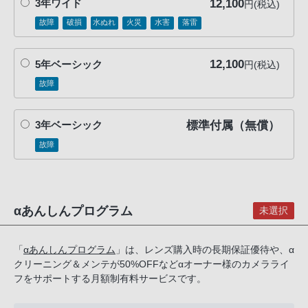
12,100
3年ワイド
円(税込)
PHS
故障
破損
水ぬれ
火災
水害
落雷
か
ら
は
12,100
5年ベーシック
円(税込)
「050-
故障
3754-
9614」
標準付属（無償）
3年ベーシック
と
故障
な
っ
て
お
αあんしんプログラム
未選択
り
ま
「
αあんしんプログラム
」は、レンズ購入時の長期保証優待や、α
す。
クリーニング＆メンテが50%OFFなどαオーナー様のカメラライ
フをサポートする月額制有料サービスです。