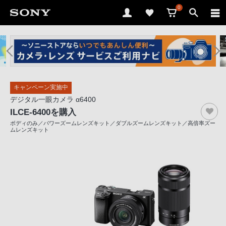
0
ソ
ニ
ー
ス
キャンペーン実施中
ト
デジタル一眼カメラ α6400
ア
ILCE-6400
を購入
で
ボディのみ／パワーズームレンズキット／ダブルズームレンズキット／高倍率ズー
は、
ムレンズキット
音
声
ブ
ラ
ウ
ザ
で