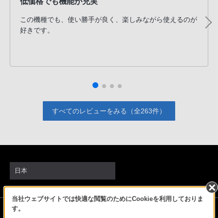
低価格でも機能が充実
この機種でも、使い勝手が良く、楽しみながら使えるのが
好きです。
すべてのレビューをみる（全263件）
日本
当社ウェブサイトでは快適な閲覧のためにCookieを利用しておりま
ソニーストアでのお買い物にあたって
す。