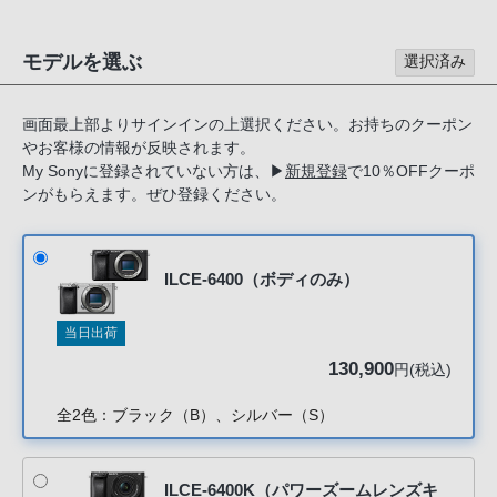
る
お
モデルを選ぶ
選択済み
客
様
は、
画面最上部よりサインインの上選択ください。お持ちのクーポン
やお客様の情報が反映されます。
お
My Sonyに登録されていない方は、
▶
新規登録
で10％OFFクーポ
手
ンがもらえます。ぜひ登録ください。
数
で
す
ILCE-6400（ボディのみ）
が
ソ
当日出荷
ニ
130,900
円(税込)
ー
ス
全2色：ブラック（B）、シルバー（S）
ト
ア
お
ILCE-6400K（パワーズームレンズキ