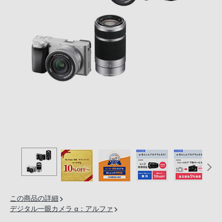
の
購
入
手
続
き
が
困
難
に
な
っ
て
お
り
ま
この商品の詳細
す。
デジタル一眼カメラ α：アルファ
音