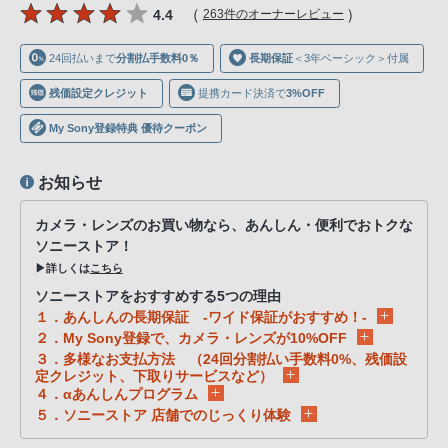
声
（
）
4.4
263件のオーナーレビュー
ブ
ラ
24回払いまで
分割払手数料0％
長期保証
＜3年ベーシック＞付属
ウ
残価設定クレジット
提携カード決済で
3%OFF
ザ
My Sony登録特典 優待クーポン
を
ご
お知らせ
利
用
カメラ・レンズのお買い物なら、あんしん・便利でおトクな
の、
ソニーストア！
ご
▶詳しくは
こちら
購
ソニーストアをおすすめする5つの理由
入
１．あんしんの長期保証 -ワイド保証がおすすめ！-
を
２．My Sony登録で、カメラ・レンズが10%OFF
希
３．多様なお支払方法 （24回分割払い手数料0%、残価設
定クレジット、下取りサービスなど）
望
４．αあんしんプログラム
さ
５．ソニーストア 店舗でのじっくり体験
れ