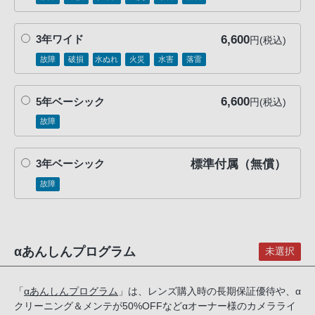
6,600
3年ワイド
円(税込)
故障
破損
水ぬれ
火災
水害
落雷
6,600
5年ベーシック
円(税込)
故障
標準付属（無償）
3年ベーシック
故障
αあんしんプログラム
未選択
「
αあんしんプログラム
」は、レンズ購入時の長期保証優待や、α
クリーニング＆メンテが50%OFFなどαオーナー様のカメラライ