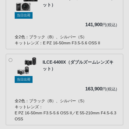
客
ット）
様
当日出荷
窓
141,900
口
円(税込)
へ
全2色：ブラック（B）、シルバー（S）
お
キットレンズ：E PZ 16-50mm F3.5-5.6 OSS II
電
話
に
ILCE-6400X（ダブルズームレンズキ
て
ット）
ご
当日出荷
連
163,900
円(税込)
絡
く
全2色：ブラック（B）、シルバー（S）
だ
キットレンズ：
さ
E PZ 16-50mm F3.5-5.6 OSS II／E 55-210mm F4.5-6.3
い。
OSS
電