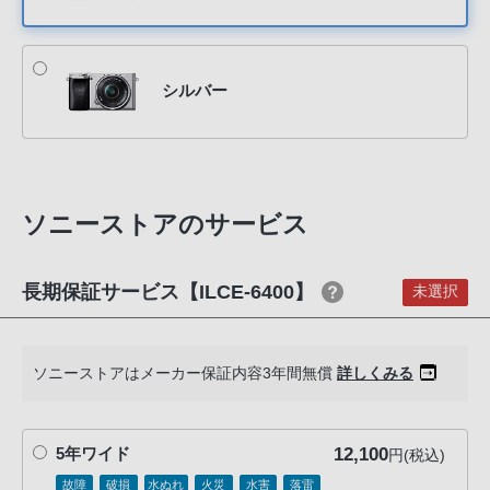
PHS
か
ら
シルバー
は
「050-
3754-
9614」
と
ソニーストアのサービス
な
っ
長期保証サービス【ILCE-6400】
て
未選択
お
り
ま
ソニーストアはメーカー保証内容3年間無償
詳しくみる
す。
12,100
5年ワイド
円(税込)
故障
破損
水ぬれ
火災
水害
落雷