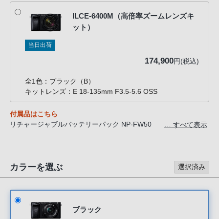
話
ILCE-6400M（高倍率ズームレンズキ
番
ット）
号
は
当日出荷
フ
174,900
円(税込)
リ
ー
全1色：ブラック（B）
ダ
キットレンズ：E 18-135mm F3.5-5.6 OSS
イ
付属品はこちら
ヤ
リチャージャブルバッテリーパック NP-FW50
… すべて表示
ル
ACアダプター AC-UUD12
「0120-
ショルダーストラップ
55-
アクセサリーシューキャップ
1174」
カラーを選ぶ
アイピースカップ
選択済み
マイクロUSBケーブル
携
ボディキャップ *ILCE-6400、ILCE-6400Mのみ
帯
レンズキャップ *ILCE-6400K、ILCE-6400X、ILCE-6400Mのみ
電
レンズリアキャップ *ILCE-6400X、ILCE-6400Mのみ
ブラック
話、
レンズフード *ILCE-6400X、ILCE-6400Mのみ