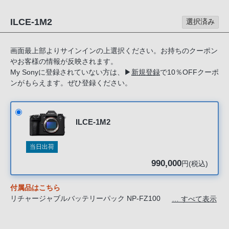
る
お
ILCE-1M2
選択済み
客
様
画面最上部よりサインインの上選択ください。お持ちのクーポン
は、
やお客様の情報が反映されます。
お
My Sonyに登録されていない方は、
▶
新規登録
で10％OFFクーポ
手
ンがもらえます。ぜひ登録ください。
数
で
す
ILCE-1M2
が
ソ
当日出荷
ニ
990,000
円(税込)
ー
ス
付属品はこちら
ト
リチャージャブルバッテリーパック NP-FZ100
… すべて表示
ア
バッテリーチャージャー BC-ZD1※
ケーブルプロテクター
お