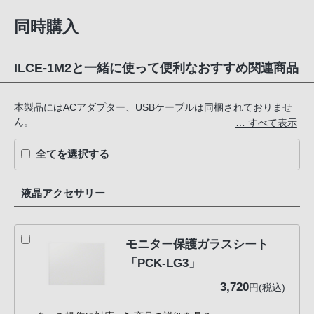
同時購入
ILCE-1M2と一緒に使って便利なおすすめ関連商品
本製品にはACアダプター、USBケーブルは同梱されておりませ
ん。
… すべて表示
充電する際は、市販のUSBケーブルとACアダプターをご準備く
ださい。
全てを選択する
付属のバッテリーチャージャーBC-DZ1を使った充電には、USB
PD 30W以上対応のUSB ACアダプターなどの電源と3A対応のUS
液晶アクセサリー
Bケーブルをご用意ください。
バッテリーチャージャーのUSB端子は、Type Cです。
モニター保護ガラスシート
「PCK-LG3」
3,720
円(税込)