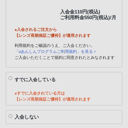
PHS
入会金110円(税込)
か
ご利用料金550円(税込)/月
ら
は
※入会されるご注文から
「050-
【レンズ長期保証ご優待】が適用されます
3754-
利用規約をご確認のうえ、ご入会ください。
9614」
「αあんしんプログラムご利用規約」を見る
と
ご入会いただくことで規約に同意されたとみなされます
な
っ
て
すでに入会している
お
り
※すでに入会されている方は
ま
【レンズ長期保証ご優待】が適用されます
す。
入会しない