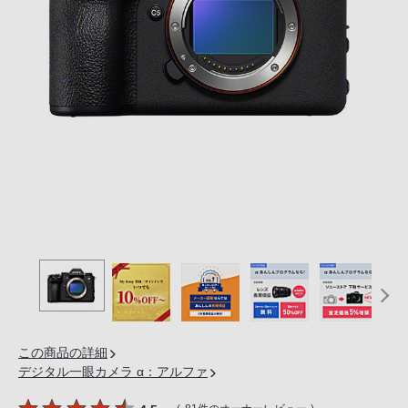
の
購
入
手
続
き
が
困
難
に
な
っ
て
お
り
ま
この商品の詳細
す。
デジタル一眼カメラ α：アルファ
音