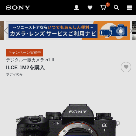
0
ソ
ニ
ー
ス
キャンペーン実施中
ト
デジタル一眼カメラ α1 II
ア
ILCE-1M2
を購入
で
ボディのみ
は、
音
声
ブ
ラ
ウ
ザ
で