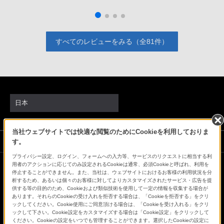
ける自作ＰＣの様なカメラになってしまうと思いました。
すべてのレビューをみる（全81件）
日本
当社ウェブサイトでは快適な閲覧のためにCookieを利用しておりま
ソニーストアでのお買い物にあたって
す。
プライバシー設定、ログイン、フォームへの入力等、サービスのリクエストに相当する利
用者のアクションに応じてのみ設定されるCookieは通常、必須Cookieと呼ばれ、利用を
停止することができません。また、当社は、ウェブサイトにおけるお客様の利用状況を分
会社情報
採用情報
特約店のご案内
ニュースリリース
析するため、あるいは個々のお客様に対してよりカスタマイズされたサービス・広告を提
環境情報
My Sony 利用規約
供する等の目的のため、Cookieおよび類似技術を使用して一定の情報を収集する場合が
あります。それらのCookieの受け入れを拒否する場合は、「Cookieを拒否する」をクリ
ックしてください。Cookie使用にご同意頂ける場合は、「Cookieを受け入れる」をクリ
ックして下さい。Cookie設定をカスタマイズする場合は「Cookie設定」をクリックして
ください。Cookieの設定をいつでも管理することができます。選択したCookieの設定に