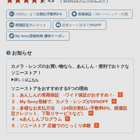
（
）
4.5
81件のオーナーレビュー
声
ブ
24回払いまで
分割払手数料0％
長期保証
＜3年ベーシック＞付属
ラ
ウ
残価設定クレジット
提携カード決済で
3%OFF
ザ
My Sony登録特典 優待クーポン
を
ご
お知らせ
利
用
カメラ・レンズのお買い物なら、あんしん・便利でおトクな
の、
ソニーストア！
▶詳しくは
こちら
ご
購
ソニーストアをおすすめする5つの理由
１．あんしんの長期保証 -ワイド保証がおすすめ！-
入
２．My Sony登録で、カメラ・レンズが10%OFF
を
３．多様なお支払方法 （24回分割払い手数料0%、残価設
希
定クレジット、下取りサービスなど）
４．αあんしんプログラム
望
５．ソニーストア 店舗でのじっくり体験
さ
れ