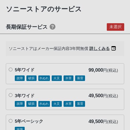
ショルダーストラップ
客
ボディキャップ
ソニーストアのサービス
様
アクセサリーシューキャップ
窓
アイピースカップ FDA-EP19
口
アイピースカップ FDA-EP21
長期保証サービス
未選択
※ACアダプター、USBケーブルは同梱されておりません。
へ
USB PD 30W以上対応のUSB ACアダプターなどの電源と、3A対
お
応のUSBケーブルをご用意ください。
電
ソニーストアはメーカー保証内容3年間無償
詳しくみる
バッテリーチャージャーのUSB端子は、Type Cです。
話
に
て
99,000
5年ワイド
円(税込)
ご
故障
破損
水ぬれ
火災
水害
落雷
連
絡
49,500
3年ワイド
円(税込)
く
故障
破損
水ぬれ
火災
水害
落雷
だ
さ
い。
49,500
5年ベーシック
円(税込)
電
故障