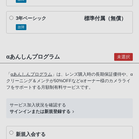
話
番
標準付属（無償）
3年ベーシック
号
は
故障
フ
リ
ー
αあんしんプログラム
未選択
ダ
イ
ヤ
「
αあんしんプログラム
」は、レンズ購入時の長期保証優待や、α
クリーニング＆メンテが50%OFFなどαオーナー様のカメラライ
ル
フをサポートする月額制有料サービスです。
「0120-
55-
1174」
サービス加入状況を確認する
サインインまたは新規登録する
携
帯
電
新規入会する
話、