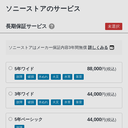
ケーブルプロテクター
客
ショルダーストラップ
ソニーストアのサービス
様
ボディキャップ
窓
アクセサリーシューキャップ
口
アイピースカップ
長期保証サービス
未選択
USB-A - USB-Cケーブル（USB 3.2）
へ
お
電
ソニーストアはメーカー保証内容3年間無償
詳しくみる
話
に
て
88,000
5年ワイド
円(税込)
ご
故障
破損
水ぬれ
火災
水害
落雷
連
絡
44,000
3年ワイド
円(税込)
く
故障
破損
水ぬれ
火災
水害
落雷
だ
さ
い。
44,000
5年ベーシック
円(税込)
電
故障