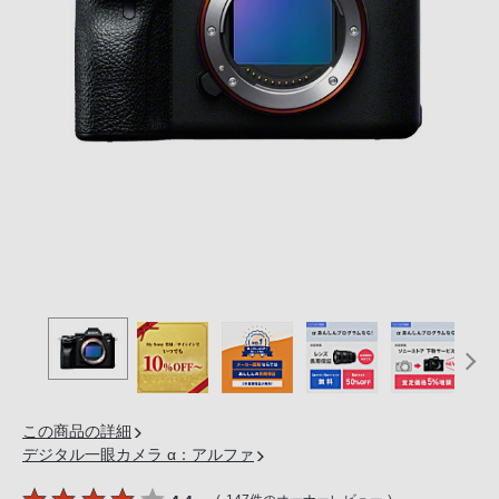
の
購
入
手
続
き
が
困
難
に
な
っ
て
お
り
ま
この商品の詳細
す。
デジタル一眼カメラ α：アルファ
音