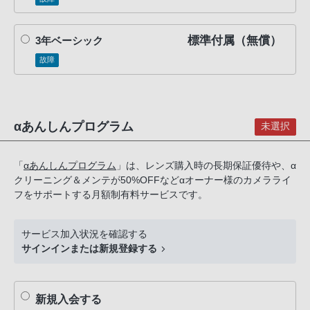
話
番
標準付属（無償）
3年ベーシック
号
は
故障
フ
リ
ー
αあんしんプログラム
未選択
ダ
イ
ヤ
「
αあんしんプログラム
」は、レンズ購入時の長期保証優待や、α
クリーニング＆メンテが50%OFFなどαオーナー様のカメラライ
ル
フをサポートする月額制有料サービスです。
「0120-
55-
1174」
サービス加入状況を確認する
サインインまたは新規登録する
携
帯
電
新規入会する
話、