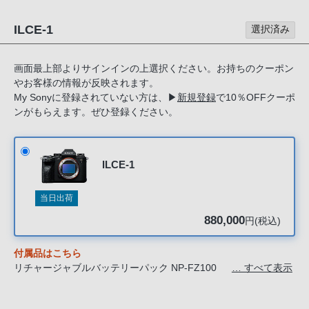
る
お
ILCE-1
選択済み
客
様
画面最上部よりサインインの上選択ください。お持ちのクーポン
は、
やお客様の情報が反映されます。
お
My Sonyに登録されていない方は、
▶
新規登録
で10％OFFクーポ
手
ンがもらえます。ぜひ登録ください。
数
で
す
ILCE-1
が
ソ
当日出荷
ニ
880,000
円(税込)
ー
ス
付属品はこちら
ト
リチャージャブルバッテリーパック NP-FZ100
… すべて表示
ア
バッテリーチャージャー BC-QZ1
電源コード
お