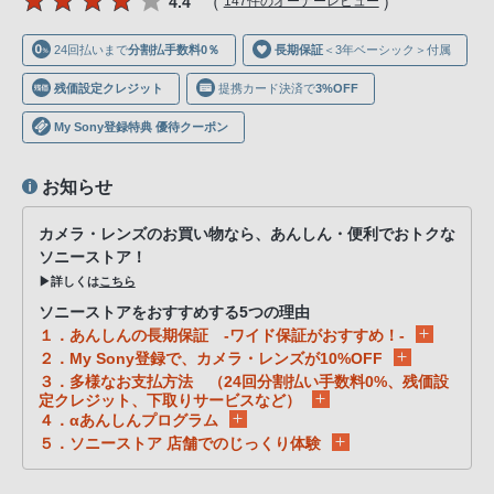
（
）
4.4
147件のオーナーレビュー
声
ブ
24回払いまで
分割払手数料0％
長期保証
＜3年ベーシック＞付属
ラ
ウ
残価設定クレジット
提携カード決済で
3%OFF
ザ
My Sony登録特典 優待クーポン
を
ご
お知らせ
利
用
カメラ・レンズのお買い物なら、あんしん・便利でおトクな
の、
ソニーストア！
▶詳しくは
こちら
ご
購
ソニーストアをおすすめする5つの理由
１．あんしんの長期保証 -ワイド保証がおすすめ！-
入
２．My Sony登録で、カメラ・レンズが10%OFF
を
３．多様なお支払方法 （24回分割払い手数料0%、残価設
希
定クレジット、下取りサービスなど）
４．αあんしんプログラム
望
５．ソニーストア 店舗でのじっくり体験
さ
れ