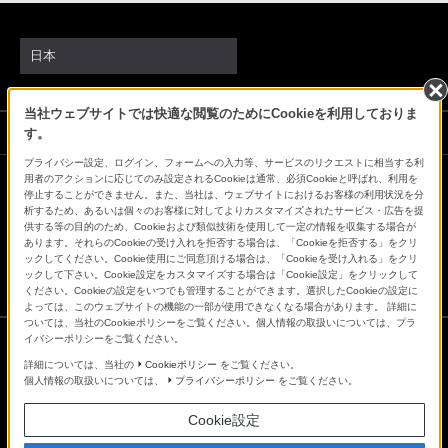
日本
当社ウェブサイトでは快適な閲覧のためにCookieを利用しておりま
ソニーストアでのお買い物にあたって
す。
プライバシー設定、ログイン、フォームへの入力等、サービスのリクエストに相当する利
用者のアクションに応じてのみ設定されるCookieは通常、必須Cookieと呼ばれ、利用を
停止することができません。また、当社は、ウェブサイトにおけるお客様の利用状況を分
会社情報
採用情報
特約店のご案内
ニュースリリース
析するため、あるいは個々のお客様に対してよりカスタマイズされたサービス・広告を提
環境情報
My Sony 利用規約
供する等の目的のため、Cookieおよび類似技術を使用して一定の情報を収集する場合が
あります。それらのCookieの受け入れを拒否する場合は、「Cookieを拒否する」をクリ
ックしてください。Cookie使用にご同意頂ける場合は、「Cookieを受け入れる」をクリ
ックして下さい。Cookie設定をカスタマイズする場合は「Cookie設定」をクリックして
ください。Cookieの設定をいつでも管理することができます。選択したCookieの設定に
よっては、このウェブサイトの機能の一部が使用できなくなる場合があります。 詳細に
ついては、当社のCookieポリシーをご覧ください。個人情報の取扱いについては、プラ
イバシーポリシーをご覧ください。
詳細については、当社の
Cookieポリシー
をご覧ください。
ご利用条件
個人情報の取扱いについては、
プライバシーポリシー
をご覧ください。
プライバシーポリシー
正しい表示への取り組み
Cookie設定
Copyright 2026 Sony Marketing Inc.