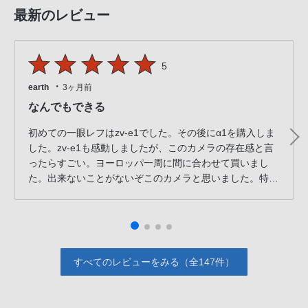
最新のレビュー
5
・
earth
3ヶ月前
なんでもできる
初めての一眼レフはzv-e1でした。その後にα1を購入しま
した。zv-e1も感動しましたが、このカメラの存在感と言
ったらすごい。ヨーロッパ一周に間に合わせて買いまし
た。出来ないことがないぞこのカメラと思いました。特に
高速移動、連写機能、暗所性能、高画素などが特徴です
ね。マイナス37度のイエローナイフでも普通には撮影でき
たのは素晴らしいです。来月は冬のニュージーランドに持
って行き、満点の星空を収めてきます。
すべてのレビューをみる（全147件）