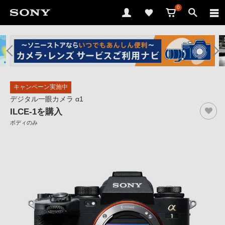
0
ソ
ニ
ー
ス
キャンペーン実施中
ト
デジタル一眼カメラ α1
ア
ILCE-1
を購入
で
ボディのみ
は、
音
声
ブ
ラ
ウ
ザ
で