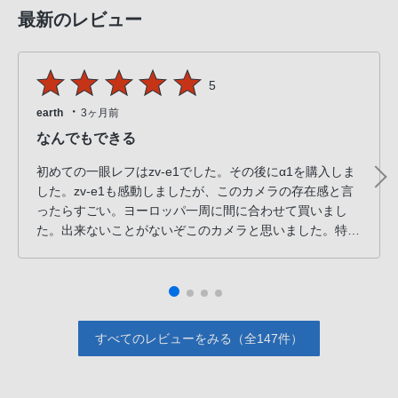
最新のレビュー
5
・
earth
3ヶ月前
なんでもできる
初めての一眼レフはzv-e1でした。その後にα1を購入しま
した。zv-e1も感動しましたが、このカメラの存在感と言
ったらすごい。ヨーロッパ一周に間に合わせて買いまし
た。出来ないことがないぞこのカメラと思いました。特に
高速移動、連写機能、暗所性能、高画素などが特徴です
ね。マイナス37度のイエローナイフでも普通には撮影でき
たのは素晴らしいです。来月は冬のニュージーランドに持
って行き、満点の星空を収めてきます。
すべてのレビューをみる（全147件）