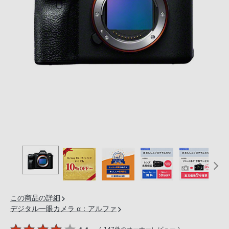
の
購
入
手
続
き
が
困
難
に
な
っ
て
お
り
ま
この商品の詳細
す。
デジタル一眼カメラ α：アルファ
音