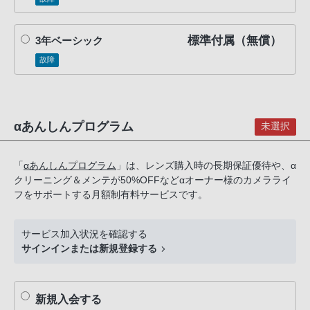
話
番
標準付属（無償）
3年ベーシック
号
は
故障
フ
リ
ー
αあんしんプログラム
未選択
ダ
イ
ヤ
「
αあんしんプログラム
」は、レンズ購入時の長期保証優待や、α
クリーニング＆メンテが50%OFFなどαオーナー様のカメラライ
ル
フをサポートする月額制有料サービスです。
「0120-
55-
1174」
サービス加入状況を確認する
サインインまたは新規登録する
携
帯
電
新規入会する
話、