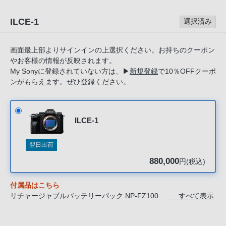
る
お
ILCE-1
選択済み
客
様
画面最上部よりサインインの上選択ください。お持ちのクーポン
は、
やお客様の情報が反映されます。
お
My Sonyに登録されていない方は、
▶
新規登録
で10％OFFクーポ
手
ンがもらえます。ぜひ登録ください。
数
で
す
ILCE-1
が
ソ
翌日出荷
ニ
880,000
円(税込)
ー
ス
付属品はこちら
ト
リチャージャブルバッテリーパック NP-FZ100
… すべて表示
ア
バッテリーチャージャー BC-QZ1
電源コード
お