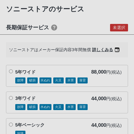
ケーブルプロテクター
客
ショルダーストラップ
ソニーストアのサービス
様
ボディキャップ
窓
アクセサリーシューキャップ
口
アイピースカップ
長期保証サービス
未選択
USB-A - USB-Cケーブル（USB 3.2）
へ
お
電
ソニーストアはメーカー保証内容3年間無償
詳しくみる
話
に
て
88,000
5年ワイド
円(税込)
ご
故障
破損
水ぬれ
火災
水害
落雷
連
絡
44,000
3年ワイド
円(税込)
く
故障
破損
水ぬれ
火災
水害
落雷
だ
さ
い。
44,000
5年ベーシック
円(税込)
電
故障