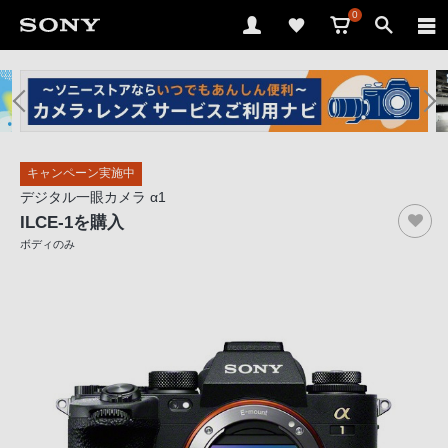
0
ソ
ニ
ー
ス
キャンペーン実施中
ト
デジタル一眼カメラ α1
ア
ILCE-1
を購入
で
ボディのみ
は、
音
声
ブ
ラ
ウ
ザ
で