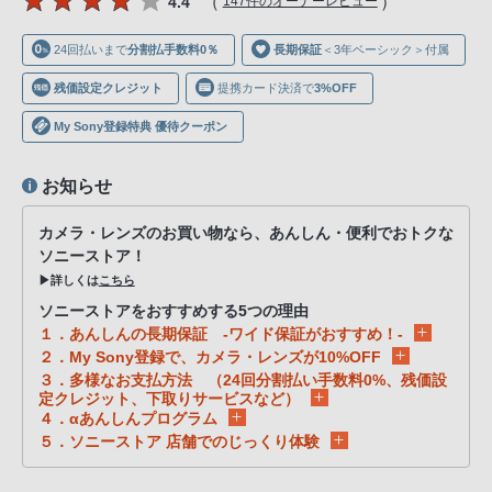
（
）
4.4
147件のオーナーレビュー
声
ブ
24回払いまで
分割払手数料0％
長期保証
＜3年ベーシック＞付属
ラ
ウ
残価設定クレジット
提携カード決済で
3%OFF
ザ
My Sony登録特典 優待クーポン
を
ご
お知らせ
利
用
カメラ・レンズのお買い物なら、あんしん・便利でおトクな
の、
ソニーストア！
▶詳しくは
こちら
ご
購
ソニーストアをおすすめする5つの理由
１．あんしんの長期保証 -ワイド保証がおすすめ！-
入
２．My Sony登録で、カメラ・レンズが10%OFF
を
３．多様なお支払方法 （24回分割払い手数料0%、残価設
希
定クレジット、下取りサービスなど）
４．αあんしんプログラム
望
５．ソニーストア 店舗でのじっくり体験
さ
れ