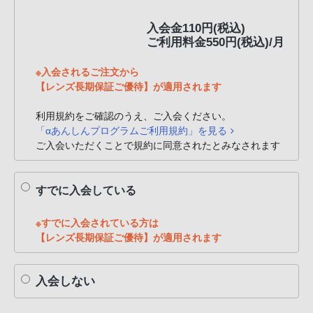
PHS
入会金110円(税込)
か
ご利用料金550円(税込)/月
ら
は
※入会されるご注文から
「050-
【レンズ長期保証ご優待】が適用されます
3754-
9614」
利用規約をご確認のうえ、ご入会ください。
「αあんしんプログラムご利用規約」を見る
と
ご入会いただくことで規約に同意されたとみなされます
な
っ
て
すでに入会している
お
り
※すでに入会されている方は
ま
【レンズ長期保証ご優待】が適用されます
す。
入会しない