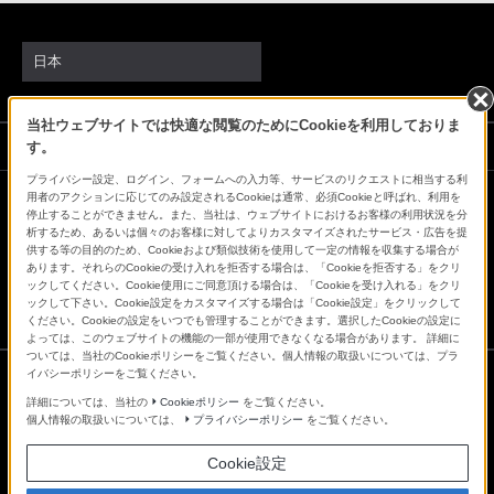
日本
当社ウェブサイトでは快適な閲覧のためにCookieを利用しておりま
ソニーストアでのお買い物にあたって
す。
プライバシー設定、ログイン、フォームへの入力等、サービスのリクエストに相当する利
用者のアクションに応じてのみ設定されるCookieは通常、必須Cookieと呼ばれ、利用を
停止することができません。また、当社は、ウェブサイトにおけるお客様の利用状況を分
会社情報
採用情報
特約店のご案内
ニュースリリース
析するため、あるいは個々のお客様に対してよりカスタマイズされたサービス・広告を提
環境情報
My Sony 利用規約
供する等の目的のため、Cookieおよび類似技術を使用して一定の情報を収集する場合が
あります。それらのCookieの受け入れを拒否する場合は、「Cookieを拒否する」をクリ
ックしてください。Cookie使用にご同意頂ける場合は、「Cookieを受け入れる」をクリ
ックして下さい。Cookie設定をカスタマイズする場合は「Cookie設定」をクリックして
ください。Cookieの設定をいつでも管理することができます。選択したCookieの設定に
よっては、このウェブサイトの機能の一部が使用できなくなる場合があります。 詳細に
ついては、当社のCookieポリシーをご覧ください。個人情報の取扱いについては、プラ
イバシーポリシーをご覧ください。
詳細については、当社の
Cookieポリシー
をご覧ください。
ご利用条件
個人情報の取扱いについては、
プライバシーポリシー
をご覧ください。
プライバシーポリシー
正しい表示への取り組み
Cookie設定
Copyright 2026 Sony Marketing Inc.