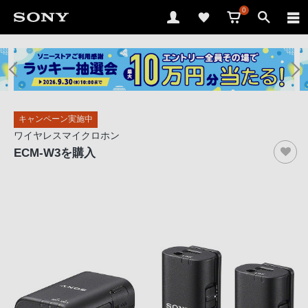
0
ソ
ニ
ー
ス
キャンペーン実施中
ト
ワイヤレスマイクロホン
ア
ECM-W3
を購入
で
は、
音
声
ブ
ラ
ウ
ザ
で