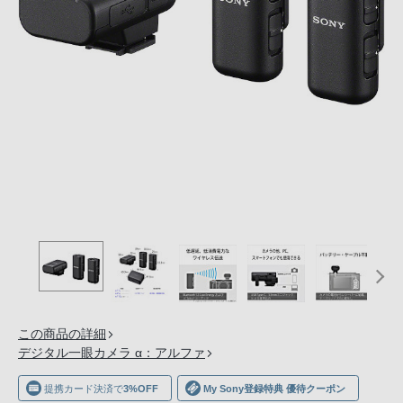
の
購
入
手
続
き
が
困
難
に
な
っ
て
お
り
この商品の詳細
ま
デジタル一眼カメラ α：アルファ
す。
音
提携カード決済で
3%OFF
My Sony登録特典 優待クーポン