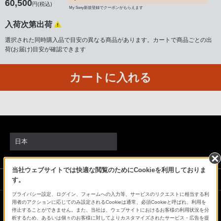
60,500
円(税込)
話
My Sony新規登録でクーポンがもらえます
番
入荷次第出荷
号
選択された同時購入品で目安の異なる商品があります。カートで商品ごとの出
は
荷(お届け)目安が確認できます
フ
リ
カートに入れる
ー
ダ
イ
ヤ
ル
日本
「0120-
55-
1174」
当社ウェブサイトでは快適な閲覧のためにCookieを利用しておりま
携
ソニーストアでのお買い物にあたって
す。
帯
プライバシー設定、ログイン、フォームへの入力等、サービスのリクエストに相当する利
用者のアクションに応じてのみ設定されるCookieは通常、必須Cookieと呼ばれ、利用を
電
停止することができません。また、当社は、ウェブサイトにおけるお客様の利用状況を分
会社情報
採用情報
特約店のご案内
ニュースリリース
話、
析するため、あるいは個々のお客様に対してよりカスタマイズされたサービス・広告を提