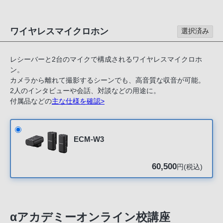
声
ブ
ラ
ワイヤレスマイクロホン
選択済み
ウ
ザ
レシーバーと2台のマイクで構成されるワイヤレスマイクロホ
を
ン。
ご
カメラから離れて撮影するシーンでも、高音質な収音が可能。
利
2人のインタビューや会話、対談などの用途に。
付属品などの
主な仕様を確認>
用
の、
ご
ECM-W3
購
入
60,500
を
円(税込)
希
望
さ
αアカデミーオンライン校講座
れ