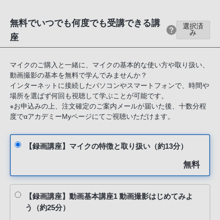
る
お
無料でいつでも何度でも受講できる講
選択済
客
み
座
様
は、
マイクのご購入と一緒に、マイクの基本的な使い方や取り扱い、
お
動画撮影の基本を無料で学んでみませんか？
手
インターネットに接続したパソコンやスマートフォンで、時間や
数
場所を選ばず何回も視聴して学ぶことが可能です。
で
※お申込みの上、注文確定のご案内メールが届いた後、十数分程
す
度でαアカデミーMyページにてご視聴いただけます。
が
ソ
【録画講座】マイクの特徴と取り扱い（約13分）
ニ
無料
ー
ス
ト
【録画講座】動画基本講座1 動画撮影はじめてみよ
ア
う（約25分）
お