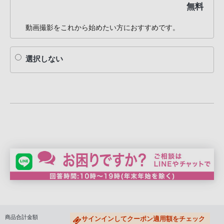
無料
客
様
動画撮影をこれから始めたい方におすすめです。
窓
口
へ
選択しない
お
電
話
に
て
ご
連
絡
く
だ
さ
い。
商品合計金額
電
サインインしてクーポン適用額をチェック