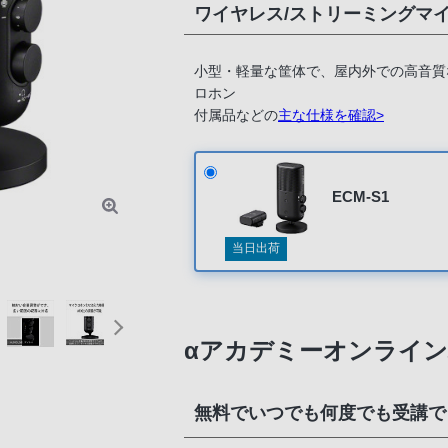
ワイヤレス/ストリーミングマ
小型・軽量な筐体で、屋内外での高音質
ロホン
付属品などの
主な仕様を確認>
ECM-S1
当日出荷
αアカデミーオンライン
無料でいつでも何度でも受講で