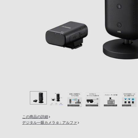
の
購
入
手
続
き
が
困
難
に
な
っ
て
お
り
この商品の詳細
ま
デジタル一眼カメラ α：アルファ
す。
音