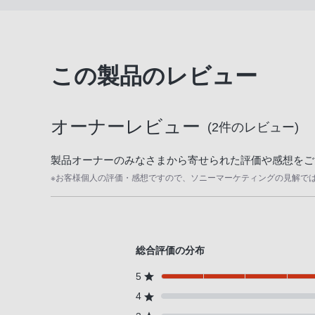
お
客
様
窓
この製品のレビュー
口
へ
お
オーナーレビュー
電
(
2
件のレビュー)
話
に
製品オーナーのみなさまから寄せられた評価や感想をご
て
※お客様個人の評価・感想ですので、ソニーマーケティングの見解で
ご
連
絡
く
総合評価の分布
だ
5
さ
4
い。