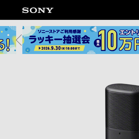
ソ
ニ
ー
ス
ト
ア
で
は、
音
声
ブ
ラ
ウ
ザ
で