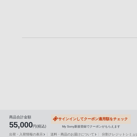
る
お
客
様
は、
お
手
数
で
す
が
ソ
ニ
ー
ス
商品合計金額
サインインしてクーポン適用額をチェック
ト
55,000
円(税込)
My Sony新規登録でクーポンがもらえます
ア
出荷・入荷情報の表示
送料・商品のお届けについて
分割クレジットシミュレー