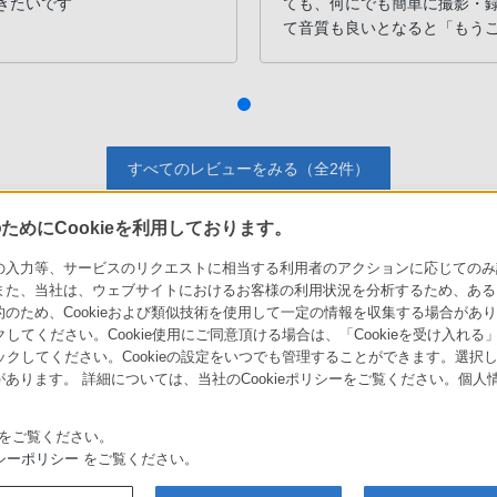
きたいです
ても、何にでも簡単に撮影・
て音質も良いとなると「もう
ですので買って使ってく
すべてのレビューをみる（全2件）
めにCookieを利用しております。
力等、サービスのリクエストに相当する利用者のアクションに応じてのみ設定され
また、当社は、ウェブサイトにおけるお客様の利用状況を分析するため、ある
ソニーストアでのお買い物にあたって
セキュリティ・ブラウザ環境
ため、Cookieおよび類似技術を使用して一定の情報を収集する場合がありま
会社情報
採用情報
特約店のご案内
クしてください。Cookie使用にご同意頂ける場合は、「Cookieを受け入れる
リックしてください。Cookieの設定をいつでも管理することができます。選択し
あります。 詳細については、当社のCookieポリシーをご覧ください。個
をご覧ください。
シーポリシー
をご覧ください。
取り組み