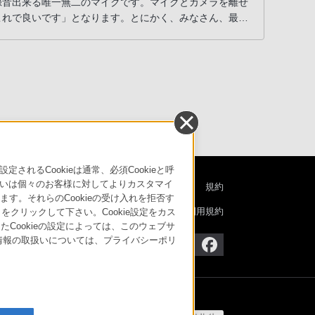
録音出来る唯一無二のマイクです。マイクとカメラを離せ
これで良いです」となります。とにかく、みなさん、最高
るCookieは通常、必須Cookieと呼
いは個々のお客様に対してよりカスタマイ
特定商取引法に基づく表記
ご利用ガイド
規約
す。それらのCookieの受け入れを拒否す
ニュースリリース
環境情報
My Sony 利用規約
」をクリックして下さい。Cookie設定をカス
たCookieの設定によっては、このウェブサ
人情報の取扱いについては、プライバシーポリ