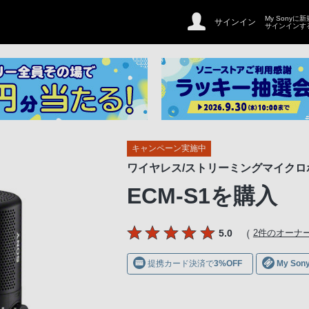
My Sonyに
サインイン
サインインす
キャンペーン実施中
ワイヤレス/ストリーミングマイクロ
ECM-S1
を購入
（
5.0
2件のオーナ
提携カード決済で
3%OFF
My S