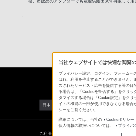
盤、市販品のアダプターでも電源供給出来ず再販して頂
話、
PHS
か
ら
は
「050-
3754-
9614」
と
当社ウェブサイトでは快適な閲覧のた
な
プライバシー設定、ログイン、フォームへの入
っ
ばれ、利用を停止することができません。
て
ズされたサービス・広告を提供する等の目的の
る場合は、「Cookieを拒否する」をクリッ
お
タマイズする場合は「Cookie設定」をク
り
イトの機能の一部が使用できなくなる場合が
日本
ま
シーをご覧ください。
す。
詳細については、当社の
Cookieポリシー
個人情報の取扱いについては、
プライバ
ご利用条件
プライバシーポリシー
正しい表示への