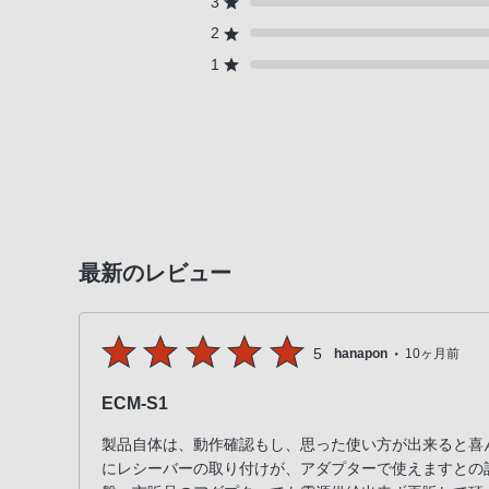
3
電
話
2
番
1
号
は
フ
リ
ー
ダ
イ
最新のレビュー
ヤ
ル
「0120-
・
5
hanapon
10ヶ月前
55-
1174」
ECM-S1
携
帯
製品自体は、動作確認もし、思った使い方が出来ると喜
電
にレシーバーの取り付けが、アダプターで使えますとの記