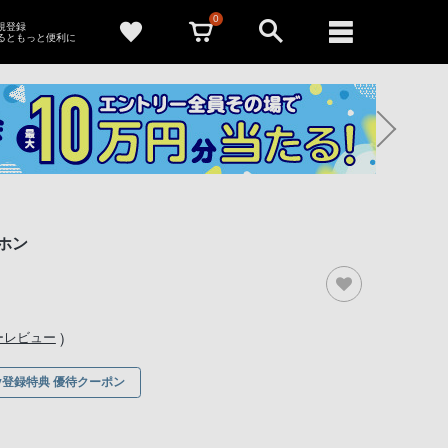
0
新規登録
るともっと便利に
ホン
）
ーレビュー
ony登録特典 優待クーポン