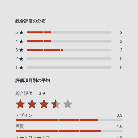
客
様
窓
総合評価の分布
口
5
2
へ
4
2
お
電
3
3
話
2
0
に
1
0
て
評価項目別の平均
ご
連
総合評価
3.9
絡
く
だ
デザイン
3.9
さ
画質
4.0
い。
電
オートフォーカス
4.0