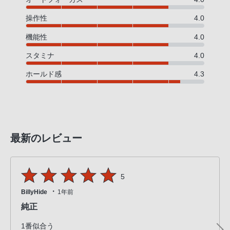
話
操作性
4.0
番
号
機能性
4.0
は
スタミナ
4.0
フ
リ
ホールド感
4.3
ー
ダ
イ
ヤ
ル
最新のレビュー
「0120-
55-
1174」
5
携
・
BillyHide
1年前
帯
純正
電
話、
1番似合う