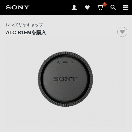
0
ソ
レンズリヤキャップ
ニ
ALC-R1EM
を購入
ー
ス
ト
ア
で
は、
音
声
ブ
ラ
ウ
ザ
で