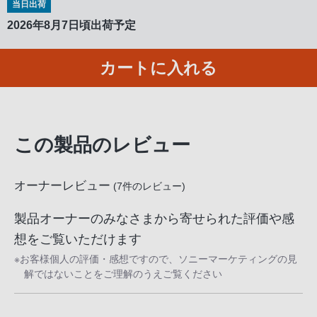
当日出荷
る
お
2026年8月7日頃出荷予定
客
様
カートに入れる
は、
お
手
数
この製品のレビュー
で
す
が
オーナーレビュー
(
7
件のレビュー)
ソ
製品オーナーのみなさまから寄せられた評価や感
ニ
ー
想をご覧いただけます
ス
※お客様個人の評価・感想ですので、ソニーマーケティングの見
ト
解ではないことをご理解のうえご覧ください
ア
お