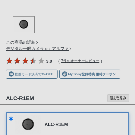
の
購
入
手
続
き
この商品の詳細
が
デジタル一眼カメラ α：アルファ
困
（
）
3.9
7件のオーナーレビュー
難
に
提携カード決済で
3%OFF
My Sony登録特典 優待クーポン
な
っ
て
ALC-R1EM
選択済み
お
り
ま
す。
ALC-R1EM
音