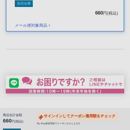
声
当日出荷
ブ
660
円(税込)
ラ
ウ
メール便対象商品
ザ
を
ご
利
用
の、
ご
購
入
を
希
望
商品合計金額
サインインしてクーポン適用額をチェック
さ
660
円(税込)
My Sony新規登録でクーポンがもらえます
れ