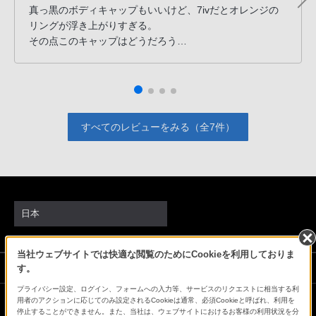
真っ黒のボディキャップもいいけど、7ivだとオレンジの
PHS
リングが浮き上がりすぎる。
か
その点このキャップはどうだろう
ら
程よい色でボディと喧嘩しない
は
自然と優しい組み合わせになっているではないか…
「050-
さらにはこの価格
3754-
文句なんてない
9614」
すべてのレビューをみる（全7件）
と
な
っ
て
お
日本
り
ま
当社ウェブサイトでは快適な閲覧のためにCookieを利用しておりま
す。
ソニーストアでのお買い物にあたって
す。
プライバシー設定、ログイン、フォームへの入力等、サービスのリクエストに相当する利
用者のアクションに応じてのみ設定されるCookieは通常、必須Cookieと呼ばれ、利用を
停止することができません。また、当社は、ウェブサイトにおけるお客様の利用状況を分
会社情報
採用情報
特約店のご案内
ニュースリリース