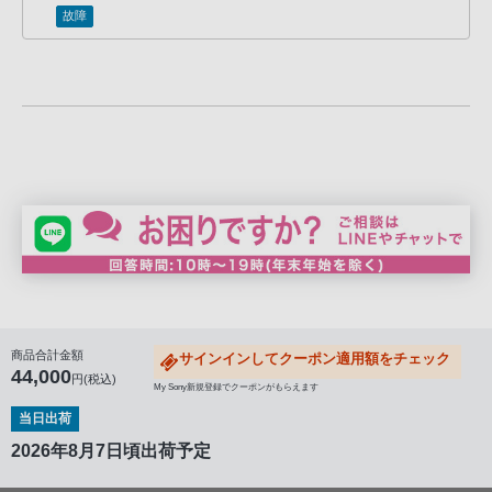
客
故障
様
窓
口
へ
お
電
話
に
て
ご
連
絡
商品合計金額
サインインしてクーポン適用額をチェック
く
44,000
円(税込)
My Sony新規登録でクーポンがもらえます
だ
当日出荷
さ
2026年8月7日頃出荷予定
い。
電