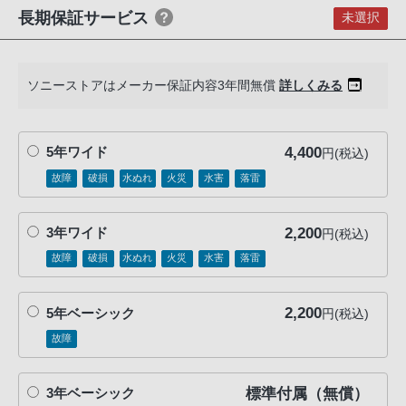
る
長期保証サービス
未選択
お
客
様
ソニーストアはメーカー保証内容3年間無償
詳しくみる
は、
お
手
4,400
5年ワイド
円(税込)
数
故障
破損
水ぬれ
火災
水害
落雷
で
す
2,200
3年ワイド
円(税込)
が
ソ
故障
破損
水ぬれ
火災
水害
落雷
ニ
ー
2,200
5年ベーシック
円(税込)
ス
故障
ト
ア
標準付属（無償）
お
3年ベーシック