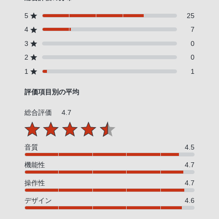
PHS
5
25
か
4
7
ら
3
0
は
「050-
2
0
3754-
1
1
9614」
評価項目別の平均
と
な
総合評価
4.7
っ
て
お
音質
4.5
り
機能性
4.7
ま
す。
操作性
4.7
デザイン
4.6