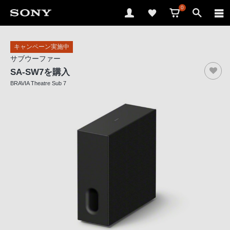
0
ソ
キャンペーン実施中
ニ
サブウーファー
ー
SA-SW7
を購入
ス
BRAVIA Theatre Sub 7
ト
ア
で
は、
音
声
ブ
ラ
ウ
ザ
で