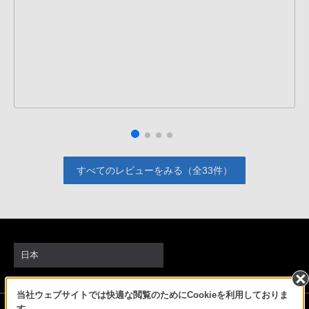
すべてのレビューをみる（全33件）
日本
当社ウェブサイトでは快適な閲覧のためにCookieを利用しておりま
ソニーストアでのお買い物にあたって
す。