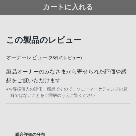
話
カートに入れる
番
号
は
フ
この製品のレビュー
リ
ー
オーナーレビュー
ダ
(
33
件のレビュー)
イ
製品オーナーのみなさまから寄せられた評価や感
ヤ
想をご覧いただけます
ル
「0120-
※お客様個人の評価・感想ですので、ソニーマーケティングの見
55-
解ではないことをご理解のうえご覧ください
1174」
携
帯
電
話、
総合評価の分布