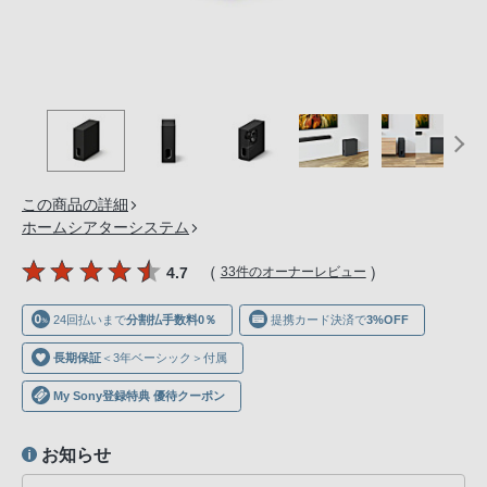
の
購
入
手
続
き
が
困
この商品の詳細
難
ホームシアターシステム
に
（
）
4.7
33件のオーナーレビュー
な
っ
24回払いまで
分割払手数料0％
提携カード決済で
3%OFF
て
お
長期保証
＜3年ベーシック＞付属
り
My Sony登録特典 優待クーポン
ま
す。
お知らせ
音