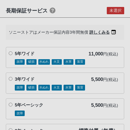
る
長期保証サービス
お
未選択
客
様
は、
ソニーストアはメーカー保証内容3年間無償
詳しくみる
お
手
11,000
数
5年ワイド
円(税込)
で
故障
破損
水ぬれ
火災
水害
落雷
す
が
5,500
3年ワイド
円(税込)
ソ
故障
破損
水ぬれ
火災
水害
落雷
ニ
ー
ス
5,500
5年ベーシック
円(税込)
ト
故障
ア
お