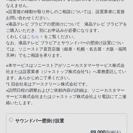
PHS
なえません。
※設置後の移動や取り外しのご相談については、設置業者に直接
か
お問い合わせください。
ら
※液晶テレビ ブラビアの壁掛けについて 液晶テレビ ブラビアを
は
ご購入いただき、別にお申込みが必要になります。
「050-
くわしくは
こちら
をご覧ください。
3754-
なお、液晶テレビ ブラビアとサウンドバーの壁掛け設置につい
9614」
ては、ソニーストア直営店舗（銀座・札幌・名古屋・大阪・福岡
天神）でもご相談を承ります。
と
な
※本サービスはソニーストアがソニーカスタマーサービス株式会
っ
社または設置業者（ジャストップ株式会社*1）へ業務委託してい
ます。あらかじめご了承ください。
て
*1 旧会社名はアースクリーン株式会社です。
お
※訪問日程の調整およびご依頼内容の詳細は、ソニーカスタマー
り
サービス株式会社またはジャストップ株式会社より電話にてご連
ま
絡いたします。
す。
サウンドバー壁掛け設置
69,000
円(税込)