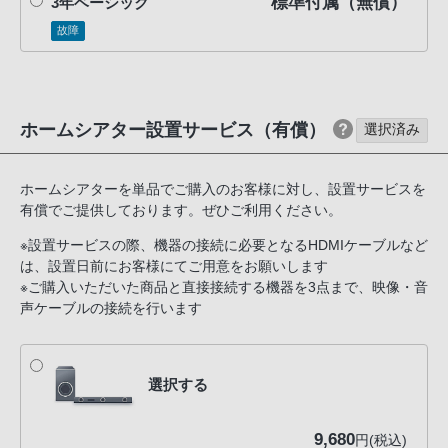
標準付属（無償）
3年ベーシック
客
故障
様
窓
口
へ
ホームシアター設置サービス（有償）
選択済み
お
電
話
ホームシアターを単品でご購入のお客様に対し、設置サービスを
に
有償でご提供しております。ぜひご利用ください。
て
※設置サービスの際、機器の接続に必要となるHDMIケーブルなど
ご
は、設置日前にお客様にてご用意をお願いします
連
※ご購入いただいた商品と直接接続する機器を3点まで、映像・音
声ケーブルの接続を行います
絡
く
だ
選択する
さ
い。
電
9,680
円(税込)