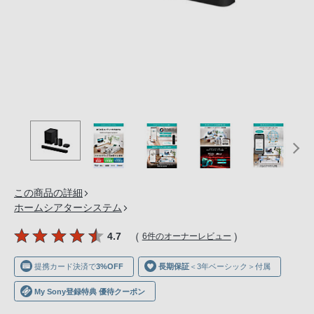
の
購
入
手
続
き
が
困
難
に
な
この商品の詳細
っ
ホームシアターシステム
て
お
（
）
4.7
6件のオーナーレビュー
り
ま
提携カード決済で
3%OFF
長期保証
＜3年ベーシック＞付属
す。
My Sony登録特典 優待クーポン
音