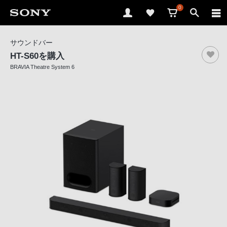
0
ソ
サウンドバー
ニ
HT-S60
を購入
ー
BRAVIA Theatre System 6
ス
ト
ア
で
は、
音
声
ブ
ラ
ウ
ザ
で