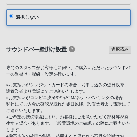
話
番
選択しない
号
は
フ
リ
サウンドバー壁掛け設置
選択済み
ー
ダ
イ
専門のスタッフがお客様宅に伺い、ご購入いただいたサウンドバ
ヤ
ーの壁掛け・配線・設定を行います。
ル
※お支払いがクレジットカードの場合、お申し込みの翌日以降、
「0120-
設置業者より電話にてご連絡いたします。
55-
※お支払いがコンビニ決済/銀行ATM/ネットバンキングの場合、
1174」
弊社にてご入金の確認が取れた翌日以降、設置業者より電話にて
ご連絡いたします。
携
※ご希望の接続環境により、お客様にご用意いただく部材等が発
帯
生する場合があります。「設置環境のご確認」の際にご案内いた
電
します。
話、
※機器本体の故障や製品に起因すると思われる不具合診断はおこ