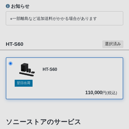
声
お知らせ
ブ
ラ
※一部離島など追加送料がかかる場合があります
ウ
ザ
を
HT-S60
選択済み
ご
利
用
の、
HT-S60
ご
購
翌日出荷
入
110,000
円(税込)
を
希
望
さ
ソニーストアのサービス
れ