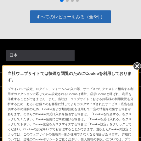
すべてのレビューをみる（全6件）
日本
当社ウェブサイトでは快適な閲覧のためにCookieを利用しておりま
ソニーストアでのお買い物にあたって
す。
プライバシー設定、ログイン、フォームへの入力等、サービスのリクエストに相当する利
用者のアクションに応じてのみ設定されるCookieは通常、必須Cookieと呼ばれ、利用を
停止することができません。また、当社は、ウェブサイトにおけるお客様の利用状況を分
会社情報
採用情報
特約店のご案内
ニュースリリース
析するため、あるいは個々のお客様に対してよりカスタマイズされたサービス・広告を提
環境情報
My Sony 利用規約
供する等の目的のため、Cookieおよび類似技術を使用して一定の情報を収集する場合が
あります。それらのCookieの受け入れを拒否する場合は、「Cookieを拒否する」をクリ
ックしてください。Cookie使用にご同意頂ける場合は、「Cookieを受け入れる」をクリ
ックして下さい。Cookie設定をカスタマイズする場合は「Cookie設定」をクリックして
ください。Cookieの設定をいつでも管理することができます。選択したCookieの設定に
よっては、このウェブサイトの機能の一部が使用できなくなる場合があります。 詳細に
ついては、当社のCookieポリシーをご覧ください。個人情報の取扱いについては、プラ