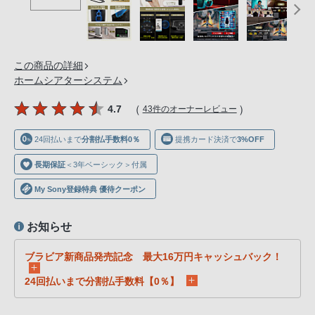
声
ブ
ラ
ウ
この商品の詳細
ザ
ホームシアターシステム
を
（
）
4.7
43件のオーナーレビュー
ご
利
24回払いまで
分割払手数料0％
提携カード決済で
3%OFF
用
の、
長期保証
＜3年ベーシック＞付属
ご
My Sony登録特典 優待クーポン
購
入
お知らせ
を
希
ブラビア新商品発売記念 最大16万円キャッシュバック！
望
24回払いまで分割払手数料【0％】
さ
れ