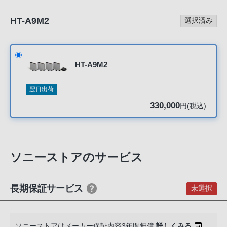
る
お
HT-A9M2
選択済み
客
様
は、
HT-A9M2
お
手
翌日出荷
数
330,000
で
円(税込)
す
が
ソ
ソニーストアのサービス
ニ
ー
ス
長期保証サービス
未選択
ト
ア
お
ソニーストアはメーカー保証内容3年間無償
詳しくみる