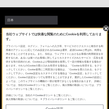
日本
当社ウェブサイトでは快適な閲覧のためにCookieを利用しておりま
ソニーストアでのお買い物にあたって
す。
プライバシー設定、ログイン、フォームへの入力等、サービスのリクエストに相当する利
用者のアクションに応じてのみ設定されるCookieは通常、必須Cookieと呼ばれ、利用を
停止することができません。また、当社は、ウェブサイトにおけるお客様の利用状況を分
会社情報
採用情報
特約店のご案内
ニュースリリース
析するため、あるいは個々のお客様に対してよりカスタマイズされたサービス・広告を提
環境情報
My Sony 利用規約
供する等の目的のため、Cookieおよび類似技術を使用して一定の情報を収集する場合が
あります。それらのCookieの受け入れを拒否する場合は、「Cookieを拒否する」をクリ
ックしてください。Cookie使用にご同意頂ける場合は、「Cookieを受け入れる」をクリ
ックして下さい。Cookie設定をカスタマイズする場合は「Cookie設定」をクリックして
ください。Cookieの設定をいつでも管理することができます。選択したCookieの設定に
よっては、このウェブサイトの機能の一部が使用できなくなる場合があります。 詳細に
ついては、当社のCookieポリシーをご覧ください。個人情報の取扱いについては、プラ
イバシーポリシーをご覧ください。
詳細については、当社の
Cookieポリシー
をご覧ください。
ご利用条件
個人情報の取扱いについては、
プライバシーポリシー
をご覧ください。
プライバシーポリシー
正しい表示への取り組み
Cookie設定