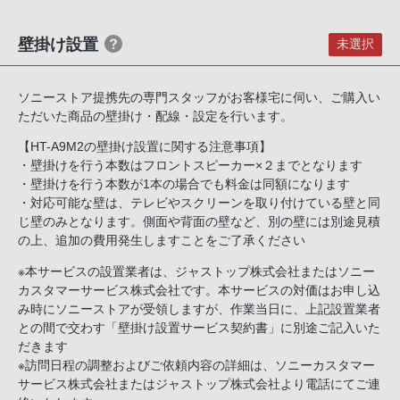
PHS
か
壁掛け設置
未選択
ら
は
ソニーストア提携先の専門スタッフがお客様宅に伺い、ご購入い
「050-
ただいた商品の壁掛け・配線・設定を行います。
3754-
9614」
【HT-A9M2の壁掛け設置に関する注意事項】
・壁掛けを行う本数はフロントスピーカー×２までとなります
と
・壁掛けを行う本数が1本の場合でも料金は同額になります
な
・対応可能な壁は、テレビやスクリーンを取り付けている壁と同
っ
じ壁のみとなります。側面や背面の壁など、別の壁には別途見積
て
の上、追加の費用発生しますことをご了承ください
お
※本サービスの設置業者は、ジャストップ株式会社またはソニー
り
カスタマーサービス株式会社です。本サービスの対価はお申し込
ま
み時にソニーストアが受領しますが、作業当日に、上記設置業者
す。
との間で交わす「壁掛け設置サービス契約書」に別途ご記入いた
だきます
※訪問日程の調整およびご依頼内容の詳細は、ソニーカスタマー
サービス株式会社またはジャストップ株式会社より電話にてご連