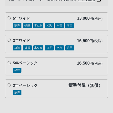
客
様
窓
33,000
5年ワイド
円(税込)
口
故障
破損
水ぬれ
火災
水害
落雷
へ
お
16,500
電
3年ワイド
円(税込)
話
故障
破損
水ぬれ
火災
水害
落雷
に
て
16,500
5年ベーシック
円(税込)
ご
故障
連
絡
く
標準付属（無償）
3年ベーシック
だ
故障
さ
い。
電