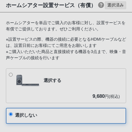
話
ホームシアター設置サービス（有償）
選択済み
番
号
ホームシアターを単品でご購入のお客様に対し、設置サービスを
は
有償でご提供しております。ぜひご利用ください。
フ
※設置サービスの際、機器の接続に必要となるHDMIケーブルなど
リ
は、設置日前にお客様にてご用意をお願いします
ー
※ご購入いただいた商品と直接接続する機器を3点まで、映像・音
ダ
声ケーブルの接続を行います
イ
ヤ
ル
選択する
「0120-
55-
9,680
円(税込)
1174」
携
帯
選択しない
電
話、