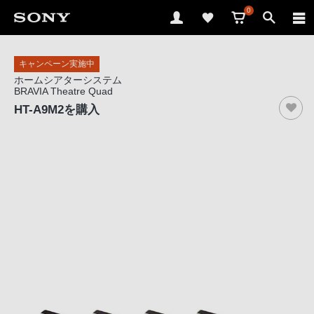
0
ソ
キャンペーン実施中
ニ
ホームシアターシステム
ー
BRAVIA Theatre Quad
ス
HT-A9M2
を購入
ト
ア
で
は、
音
声
ブ
ラ
ウ
ザ
で