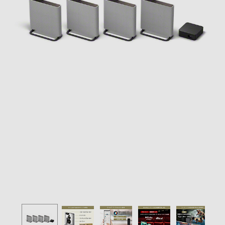
の
購
入
手
続
き
が
困
難
に
な
っ
て
お
り
ま
す。
音