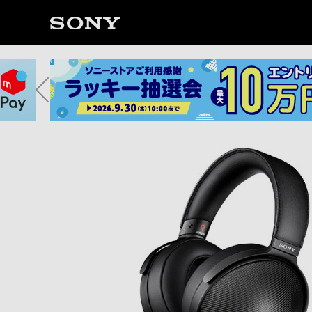
ソ
ニ
ー
ス
ト
ア
で
は、
音
声
ブ
ラ
ウ
ザ
で