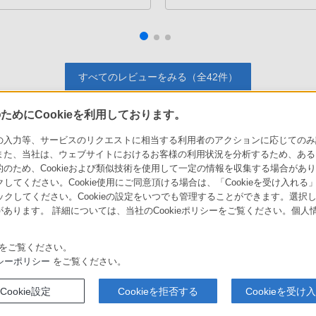
、宇宙人のコスプレしてるのか
あまり上手い表現ができない
思います。
・音楽に没頭できるよう調整
ヘッドバンドやイヤーパッドの
・イヤーパッドは本革で長期
・遠すぎず、近すぎない、ま
すべてのレビューをみる（全42件）
ば、交換品は使いまわせるとい
・分析的な解像度ではなく、
・流行に左右されない、ソニ
・大口径でもミドルクラスのD
めにCookieを利用しております。
力等、サービスのリクエストに相当する利用者のアクションに応じてのみ設定され
聴く曲などで相性はあるかと
また、当社は、ウェブサイトにおけるお客様の利用状況を分析するため、ある
ソニーストアでのお買い物にあたって
セキュリティ・ブラウザ環境
ため、Cookieおよび類似技術を使用して一定の情報を収集する場合がありま
会社情報
採用情報
特約店のご案内
クしてください。Cookie使用にご同意頂ける場合は、「Cookieを受け入れる
リックしてください。Cookieの設定をいつでも管理することができます。選択し
あります。 詳細については、当社のCookieポリシーをご覧ください。個
をご覧ください。
シーポリシー
をご覧ください。
取り組み
Cookie設定
Cookieを拒否する
Cookieを受け