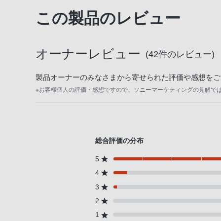
お
客
この製品のレビュー
様
窓
口
オーナーレビュー
(
42
件のレビュー)
へ
お
製品オーナーのみなさまから寄せられた評価や感想をご
電
※お客様個人の評価・感想ですので、ソニーマーケティングの見解で
話
に
て
ご
総合評価の分布
連
5
絡
く
4
だ
3
さ
2
い。
1