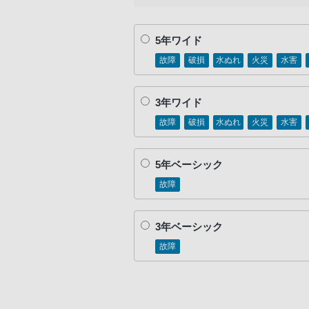
5年ワイド
故障
破損
水ぬれ
火災
水害
3年ワイド
故障
破損
水ぬれ
火災
水害
5年ベーシック
故障
3年ベーシック
故障