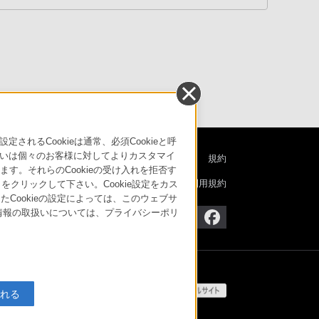
現場
ので、個人的に感じたことを以下に箇所書きにします。
一無
された、クッション性のあるイヤーパッド
利用にも考慮した設計
音質
とまりの良い音の配置
ん。
リアルさを重視した音調整
水面
ーサウンドの継承
た高
APでも十分ならせる扱いやすさ
改善
るCookieは通常、必須Cookieと呼
思いますが、比較的万能なモデルと思っています。
後部
いは個々のお客様に対してよりカスタマイ
特定商取引法に基づく表記
ご利用ガイド
規約
す。
す。それらのCookieの受け入れを拒否す
ケー
ニュースリリース
環境情報
My Sony 利用規約
」をクリックして下さい。Cookie設定をカス
Me
たCookieの設定によっては、このウェブサ
人情報の取扱いについては、プライバシーポリ
装着
MD
眼鏡
生産
入れる
ップ