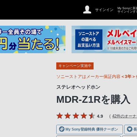
My Sonyに
サインイン
サインインす
キャンペーン実施中
ソニーストアはメーカー保証内容
＜3年＞
ステレオヘッドホン
MDR-Z1R
を購入
（
4.9
42件のオー
My Sony登録特典 優待クーポン
長