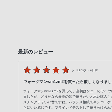
電
話
番
号
は
フ
リ
ー
ダ
最新のレビュー
イ
ヤ
ル
・
5
Kerugi
4日前
「0120-
ウォークマンwm1zm2を買ったら欲しくなりま
55-
1174」
ウォークマンwm1zm2を買って、当初はソニーのワイ
携
ましたが、どうせなら最高の音で聴きたいと思い購入し
帯
メチャクチャいい音ですね。バランス接続でキンバーケ
電
らにいい感じです。ブラインドテストして聴き分けられ