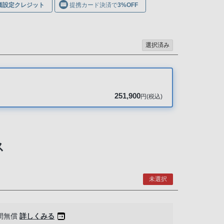
価設定クレジット
提携カード決済で
3%OFF
選択済み
251,900
円(税込)
ス
未選択
間無償
詳しくみる