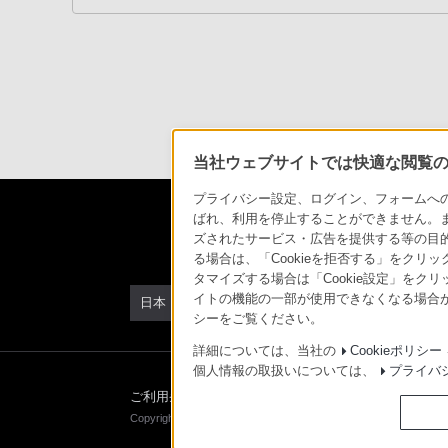
話、
すが、自己満足で楽しめればいいんです。
ヘッドホンのサイズはデカいです。装着して鏡で見たら
PHS
と思うくらい異様です。ひとりこっそり聴くのが良いと
か
昨年生産終了とのことで、手に入れるのは大変でした。
ら
交換品を早めに取り寄せようと思っています。
は
来年くらいに後継機が発売なんて噂もあります。願わく
「050-
いのですが。
3754-
当社ウェブサイトでは快適な閲覧のた
9614」
プライバシー設定、ログイン、フォームへの入
と
ばれ、利用を停止することができません。
な
ズされたサービス・広告を提供する等の目的の
っ
る場合は、「Cookieを拒否する」をクリッ
て
タマイズする場合は「Cookie設定」をク
イトの機能の一部が使用できなくなる場合が
日本
お
シーをご覧ください。
り
詳細については、当社の
Cookieポリシー
ま
個人情報の取扱いについては、
プライバ
す。
ご利用条件
プライバシーポリシー
正しい表示への
Copyright 2026 Sony Marketing Inc.