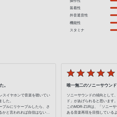
操作性
装着性
外音遮音性
機能性
スタミナ
した。
唯一無二のソニーサウンド
ヤレスイヤホンで音楽を聴いてい
ソニーサウンドの傾向として
ました。
ド」があげられると思います
ーブルにリケーブルしたら、さ
このMDR-Z1Rは、「ソニ
るかと言われれば自信はないで
ある音楽再現を目指している