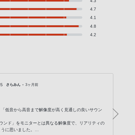
4.3
4.7
4.1
4.8
4.2
・
5
さらみん
3ヶ月前
ヘ
、「低音から高音まで解像度が高く見通しの良いサウン
平面磁
。
所有
ーサウンド」をモニターとは異なる解像度で、リアリティの
れま
ように思いました。