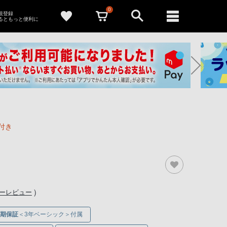
0
新規登録
るともっと便利に
付き
）
ナーレビュー
期保証
＜3年ベーシック＞付属