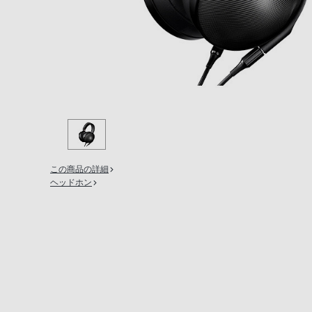
の
購
入
手
続
き
が
困
難
に
この商品の詳細
ヘッドホン
な
っ
て
お
り
ま
す。
音