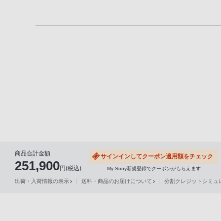
る
お
客
様
は、
お
手
数
で
す
が
ソ
商品合計金額
サインインしてクーポン適用額をチェック
ニ
251,900
円(税込)
My Sony新規登録でクーポンがもらえます
ー
出荷・入荷情報の表示
送料・商品のお届けについて
分割クレジットシミュレー
ス
ト
ア