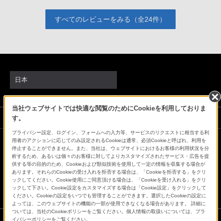
すべてのレビューをみる（全24件）
日本
当社ウェブサイトでは快適な閲覧のためにCookieを利用しておりま
ソニーストアでのお買い物にあたって
す。
プライバシー設定、ログイン、フォームへの入力等、サービスのリクエストに相当する利
用者のアクションに応じてのみ設定されるCookieは通常、必須Cookieと呼ばれ、利用を
停止することができません。また、当社は、ウェブサイトにおけるお客様の利用状況を分
会社情報
採用情報
特約店のご案内
ニュースリリース
析するため、あるいは個々のお客様に対してよりカスタマイズされたサービス・広告を提
環境情報
My Sony 利用規約
供する等の目的のため、Cookieおよび類似技術を使用して一定の情報を収集する場合が
あります。それらのCookieの受け入れを拒否する場合は、「Cookieを拒否する」をクリ
ックしてください。Cookie使用にご同意頂ける場合は、「Cookieを受け入れる」をクリ
ックして下さい。Cookie設定をカスタマイズする場合は「Cookie設定」をクリックして
ください。Cookieの設定をいつでも管理することができます。選択したCookieの設定に
よっては、このウェブサイトの機能の一部が使用できなくなる場合があります。 詳細に
ついては、当社のCookieポリシーをご覧ください。個人情報の取扱いについては、プラ
イバシーポリシーをご覧ください。