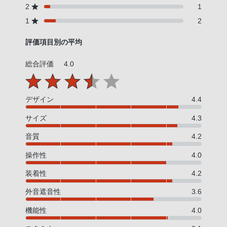
2
1
話
番
1
2
号
評価項目別の平均
は
フ
総合評価
4.0
リ
ー
ダ
デザイン
4.4
イ
サイズ
4.3
ヤ
ル
音質
4.2
「0120-
操作性
4.0
55-
1174」
装着性
4.2
携
外音遮音性
3.6
帯
電
機能性
4.0
話、