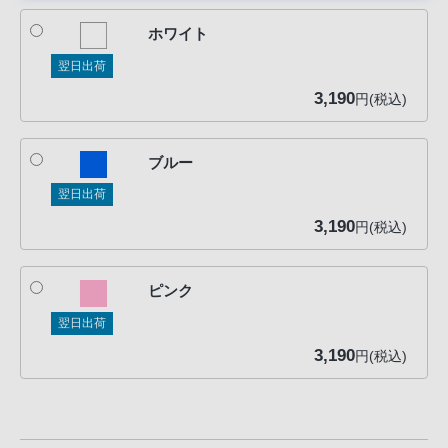
声
ブ
ホワイト
ラ
翌日出荷
ウ
3,190
円(税込)
ザ
を
ご
ブルー
利
翌日出荷
用
3,190
円(税込)
の、
ご
購
ピンク
入
翌日出荷
を
3,190
希
円(税込)
望
さ
れ