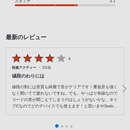
スタミナ
3.1
PHS
か
ら
は
「050-
最新のレビュー
3754-
9614」
と
4
な
・
快速アクティー
3日前
っ
値段のわりには
て
お
値段の割には音質も綺麗で音がクリアです！重低音も強く
り
なく聞いてて疲れないですね。でも、やっぱり有線なので
ま
コードの音が聞こえてしまうのはしょうがないかな。タイ
プCなのでどのデバイスでも使えます！と思いきやSwitch
す。
には非対応だったみたい。