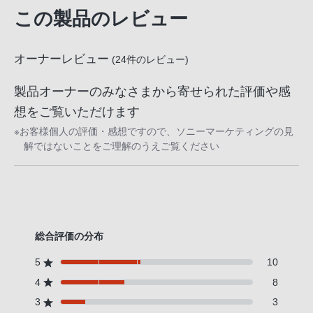
客
この製品のレビュー
様
窓
オーナーレビュー
口
(
24
件のレビュー)
へ
製品オーナーのみなさまから寄せられた評価や感
お
想をご覧いただけます
電
話
※お客様個人の評価・感想ですので、ソニーマーケティングの見
解ではないことをご理解のうえご覧ください
に
て
ご
連
絡
く
総合評価の分布
だ
5
10
さ
4
8
い。
3
3
電