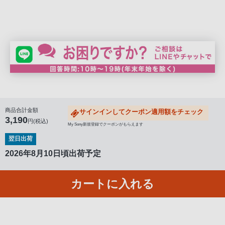
る
お
客
様
は、
お
手
数
で
商品合計金額
サインインしてクーポン適用額をチェック
す
3,190
円(税込)
My Sony新規登録でクーポンがもらえます
が
翌日出荷
ソ
2026年8月10日頃出荷予定
ニ
ー
ス
カートに入れる
ト
ア
お