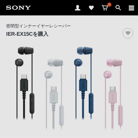
0
ソ
密閉型インナーイヤーレシーバー
ニ
IER-EX15C
を購入
ー
ス
ト
ア
で
は、
音
声
ブ
ラ
ウ
ザ
で