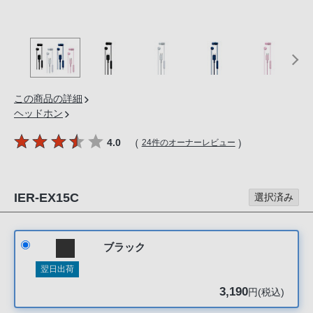
の
購
入
手
続
き
この商品の詳細
が
ヘッドホン
困
（
）
4.0
24件のオーナーレビュー
難
に
な
IER-EX15C
っ
選択済み
て
お
ブラック
り
ま
翌日出荷
す。
3,190
円(税込)
音