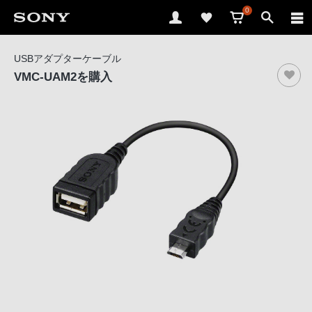
0
ソ
USBアダプターケーブル
ニ
VMC-UAM2
を購入
ー
ス
ト
ア
で
は、
音
声
ブ
ラ
ウ
ザ
で