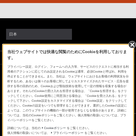
る
お
客
様
は、
日本
お
手
当社ウェブサイトでは快適な閲覧のためにCookieを利用しておりま
数
ソニーストアでのお買い物にあたって
す。
で
プライバシー設定、ログイン、フォームへの入力等、サービスのリクエストに相当する利
す
用者のアクションに応じてのみ設定されるCookieは通常、必須Cookieと呼ばれ、利用を
停止することができません。また、当社は、ウェブサイトにおけるお客様の利用状況を分
会社情報
採用情報
特約店のご案内
ニュースリリース
が
析するため、あるいは個々のお客様に対してよりカスタマイズされたサービス・広告を提
環境情報
My Sony 利用規約
ソ
供する等の目的のため、Cookieおよび類似技術を使用して一定の情報を収集する場合が
あります。それらのCookieの受け入れを拒否する場合は、「Cookieを拒否する」をクリ
ニ
ックしてください。Cookie使用にご同意頂ける場合は、「Cookieを受け入れる」をクリ
ックして下さい。Cookie設定をカスタマイズする場合は「Cookie設定」をクリックして
ー
ください。Cookieの設定をいつでも管理することができます。選択したCookieの設定に
ス
よっては、このウェブサイトの機能の一部が使用できなくなる場合があります。 詳細に
ついては、当社のCookieポリシーをご覧ください。個人情報の取扱いについては、プラ
ト
イバシーポリシーをご覧ください。
ア
詳細については、当社の
Cookieポリシー
をご覧ください。
ご利用条件
お
個人情報の取扱いについては、
プライバシーポリシー
をご覧ください。
プライバシーポリシー