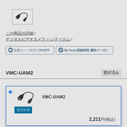
の
購
入
手
続
この商品の詳細
き
デジタルビデオカメラ ハンディカム
が
提携カード決済で
3%OFF
My Sony登録特典 優待クーポン
困
難
に
VMC-UAM2
な
選択済み
っ
て
お
VMC-UAM2
り
ま
翌日出荷
す。
2,211
円(税込)
音