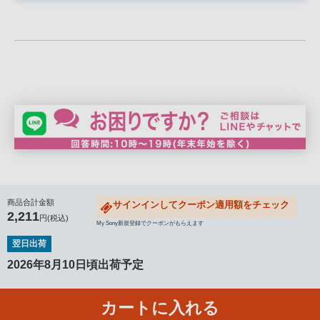
声
ブ
ラ
ウ
ザ
を
ご
利
用
の、
ご
購
商品合計金額
サインインしてクーポン適用額をチェック
2,211
入
円(税込)
My Sony新規登録でクーポンがもらえます
を
翌日出荷
希
2026年8月10日頃出荷予定
望
さ
カートに入れる
れ