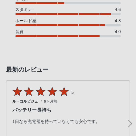
話
スタミナ
4.6
番
号
ホールド感
4.3
は
音質
4.0
フ
リ
ー
ダ
イ
最新のレビュー
ヤ
ル
「0120-
5
55-
・
ル・コルビジェ
9ヶ月前
1174」
バッテリー長持ち
携
帯
1日なら充電器を持っていなくても安心です。
電
話、