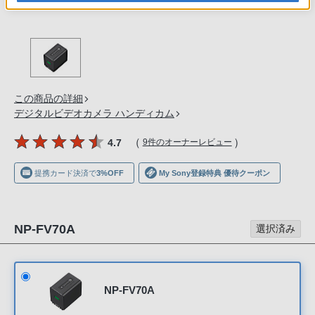
の
購
入
手
続
き
この商品の詳細
が
デジタルビデオカメラ ハンディカム
困
（
）
4.7
9件のオーナーレビュー
難
に
提携カード決済で
3%OFF
My Sony登録特典 優待クーポン
な
っ
て
NP-FV70A
選択済み
お
り
ま
す。
NP-FV70A
音