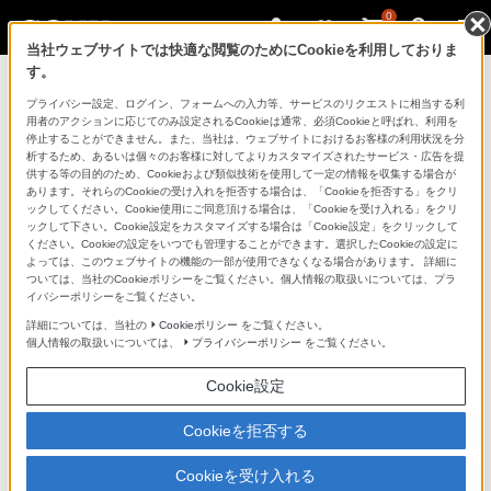
0
当社ウェブサイトでは快適な閲覧のためにCookieを利用しておりま
す。
ソ
リチャージャブルバッテリーパック
プライバシー設定、ログイン、フォームへの入力等、サービスのリクエストに相当する利
ニ
NP-FV70A
を購入
用者のアクションに応じてのみ設定されるCookieは通常、必須Cookieと呼ばれ、利用を
ー
停止することができません。また、当社は、ウェブサイトにおけるお客様の利用状況を分
析するため、あるいは個々のお客様に対してよりカスタマイズされたサービス・広告を提
ス
供する等の目的のため、Cookieおよび類似技術を使用して一定の情報を収集する場合が
あります。それらのCookieの受け入れを拒否する場合は、「Cookieを拒否する」をクリ
ト
ックしてください。Cookie使用にご同意頂ける場合は、「Cookieを受け入れる」をクリ
ア
ックして下さい。Cookie設定をカスタマイズする場合は「Cookie設定」をクリックして
ください。Cookieの設定をいつでも管理することができます。選択したCookieの設定に
で
よっては、このウェブサイトの機能の一部が使用できなくなる場合があります。 詳細に
は、
ついては、当社のCookieポリシーをご覧ください。個人情報の取扱いについては、プラ
イバシーポリシーをご覧ください。
音
詳細については、当社の
Cookieポリシー
をご覧ください。
声
個人情報の取扱いについては、
プライバシーポリシー
をご覧ください。
ブ
Cookie設定
ラ
ウ
Cookieを拒否する
ザ
で
Cookieを受け入れる