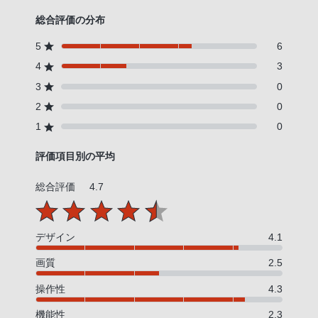
客
総合評価の分布
様
窓
5
6
口
4
3
へ
3
0
お
2
0
電
1
0
話
に
評価項目別の平均
て
ご
総合評価
4.7
連
絡
デザイン
4.1
く
だ
画質
2.5
さ
操作性
4.3
い。
電
機能性
2.3