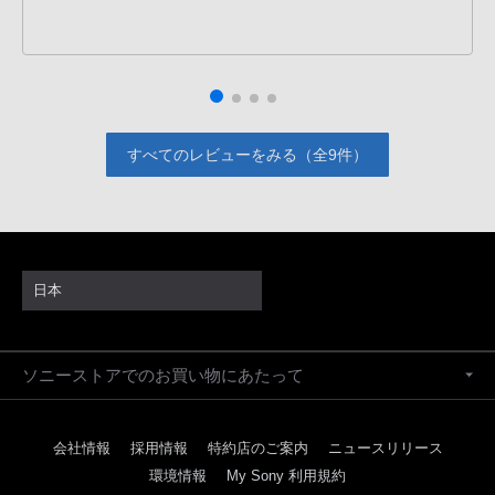
PHS
か
ら
は
「050-
すべてのレビューをみる（全9件）
3754-
9614」
と
な
っ
日本
て
お
り
ソニーストアでのお買い物にあたって
ま
す。
会社情報
採用情報
特約店のご案内
ニュースリリース
環境情報
My Sony 利用規約