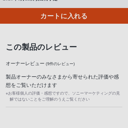
る
お
カートに入れる
客
様
は、
お
この製品のレビュー
手
数
で
オーナーレビュー
(
9
件のレビュー)
す
が
製品オーナーのみなさまから寄せられた評価や感
ソ
想をご覧いただけます
ニ
※お客様個人の評価・感想ですので、ソニーマーケティングの見
ー
解ではないことをご理解のうえご覧ください
ス
ト
ア
お