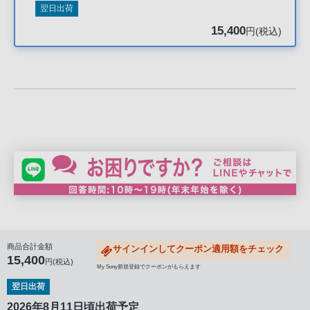
声
翌日出荷
ブ
15,400
円(税込)
ラ
ウ
ザ
を
ご
利
用
の、
ご
購
入
を
希
商品合計金額
サインインしてクーポン適用額をチェック
15,400
円(税込)
望
My Sony新規登録でクーポンがもらえます
さ
翌日出荷
れ
2026年8月11日頃出荷予定