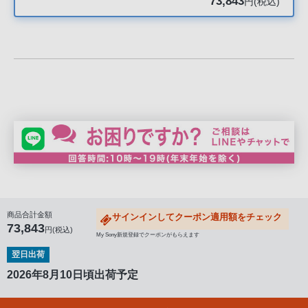
73,843
円(税込)
声
ブ
ラ
ウ
ザ
を
ご
利
用
の、
ご
購
入
商品合計金額
サインインしてクーポン適用額をチェック
73,843
を
円(税込)
My Sony新規登録でクーポンがもらえます
希
翌日出荷
望
2026年8月10日頃出荷予定
さ
れ