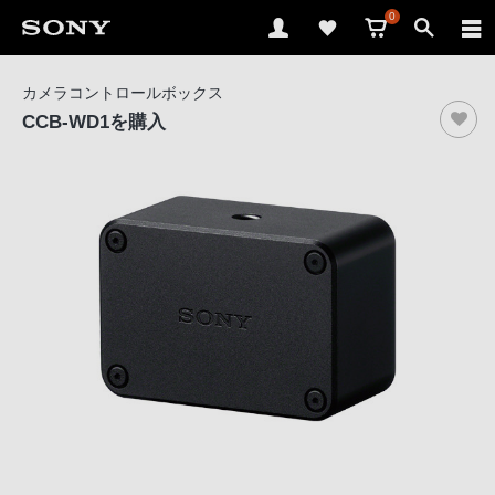
0
ソ
カメラコントロールボックス
ニ
CCB-WD1
を購入
ー
ス
ト
ア
で
は、
音
声
ブ
ラ
ウ
ザ
で