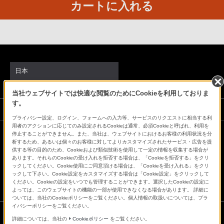
カートに入れる
る
お
客
様
は、
お
日本
手
数
当社ウェブサイトでは快適な閲覧のためにCookieを利用しておりま
す。
で
ソニーストアでのお買い物にあたって
す
プライバシー設定、ログイン、フォームへの入力等、サービスのリクエストに相当する利
用者のアクションに応じてのみ設定されるCookieは通常、必須Cookieと呼ばれ、利用を
が
停止することができません。また、当社は、ウェブサイトにおけるお客様の利用状況を分
ソ
会社情報
採用情報
特約店のご案内
ニュースリリース
析するため、あるいは個々のお客様に対してよりカスタマイズされたサービス・広告を提
供する等の目的のため、Cookieおよび類似技術を使用して一定の情報を収集する場合が
ニ
環境情報
My Sony 利用規約
あります。それらのCookieの受け入れを拒否する場合は、「Cookieを拒否する」をクリ
ックしてください。Cookie使用にご同意頂ける場合は、「Cookieを受け入れる」をクリ
ー
ックして下さい。Cookie設定をカスタマイズする場合は「Cookie設定」をクリックして
ス
ください。Cookieの設定をいつでも管理することができます。選択したCookieの設定に
よっては、このウェブサイトの機能の一部が使用できなくなる場合があります。 詳細に
ト
ついては、当社のCookieポリシーをご覧ください。個人情報の取扱いについては、プラ
ア
イバシーポリシーをご覧ください。
お
詳細については、当社の
Cookieポリシー
をご覧ください。