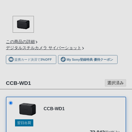
の
購
入
手
続
き
この商品の詳細
が
デジタルスチルカメラ サイバーショット
困
提携カード決済で
3%OFF
My Sony登録特典 優待クーポン
難
に
な
CCB-WD1
っ
選択済み
て
お
り
CCB-WD1
ま
す。
翌日出荷
音