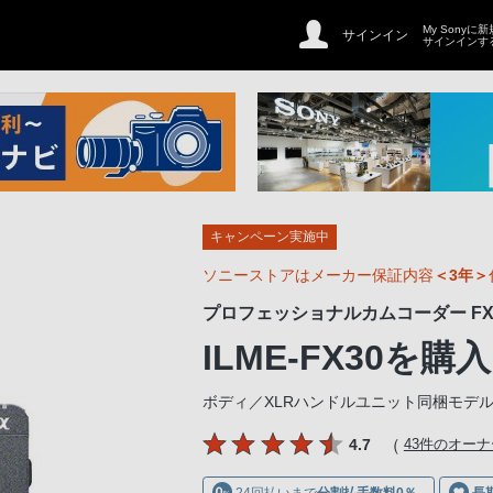
My Sonyに
サインイン
サインインす
キャンペーン実施中
ソニーストアはメーカー保証内容
＜3年＞
プロフェッショナルカムコーダー FX
ILME-FX30
を購入
ボディ／XLRハンドルユニット同梱モデ
（
4.7
43件のオー
24回払いまで
分割払手数料0％
長