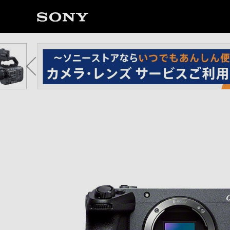
ソ
ニ
ー
ス
ト
ア
で
は、
音
声
ブ
ラ
ウ
ザ
で