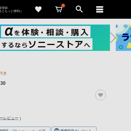
0
新規登録
るともっと便利に
付き
30
ル
）
ナーレビュー
期保証
＜3年ベーシック＞付属
残価設定クレジット