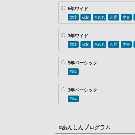
5年ワイド
故障
破損
水ぬれ
火災
水害
3年ワイド
故障
破損
水ぬれ
火災
水害
5年ベーシック
故障
3年ベーシック
故障
αあんしんプログラム