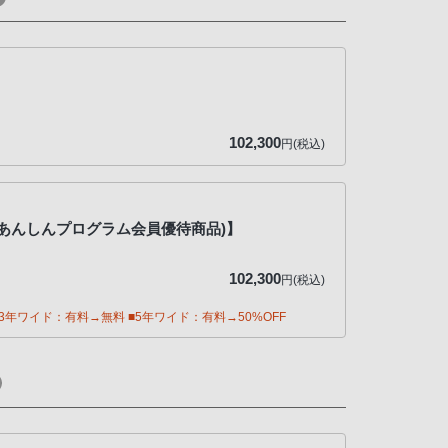
102,300
円(税込)
【(αあんしんプログラム会員優待商品)】
102,300
円(税込)
年ワイド：有料→無料 ■5年ワイド：有料→50%OFF