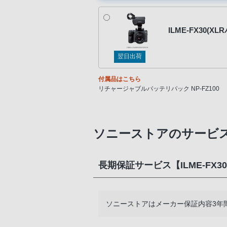
ILME-FX30(
翌日出荷
付属品はこちら
リチャージャブルバッテリパック NP-FZ100
ACアダプター
ボディキャップ
アクセサリーシューキャップ
USB-A - USB-Cケーブル (USB 3.2)
ソニーストアのサービ
XLRハンドルユニット *ILME-FX30のみ
ハンドルシューキャップ *ILME-FX30のみ
長期保証サービス【ILME-FX3
ソニーストアはメーカー保証内容3年