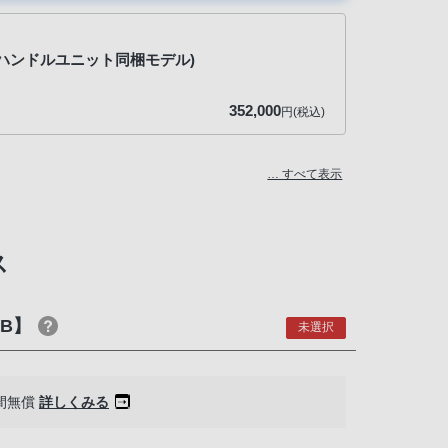
XLRハンドルユニット同梱モデル)
352,000
円(税込)
… すべて表示
ス
0B】
未選択
間無償
詳しくみる