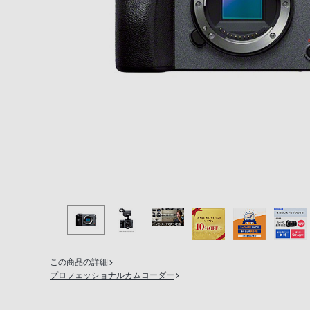
の
購
入
手
続
き
が
困
難
に
な
っ
て
お
り
この商品の詳細
ま
プロフェッショナルカムコーダー
す。
音