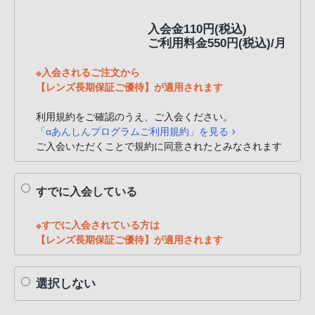
PHS
入会金110円(税込)
か
ご利用料金550円(税込)/月
ら
は
※入会されるご注文から
「050-
【レンズ長期保証ご優待】が適用されます
3754-
9614」
利用規約をご確認のうえ、ご入会ください。
「αあんしんプログラムご利用規約」を見る
と
ご入会いただくことで規約に同意されたとみなされます
な
っ
て
すでに入会している
お
り
※すでに入会されている方は
ま
【レンズ長期保証ご優待】が適用されます
す。
選択しない