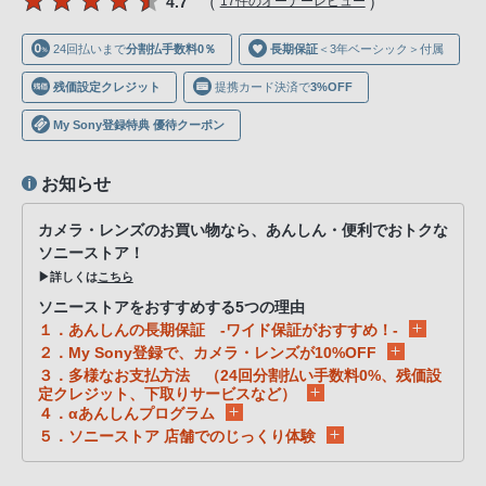
（
）
4.7
17件のオーナーレビュー
声
ブ
24回払いまで
分割払手数料0％
長期保証
＜3年ベーシック＞付属
ラ
ウ
残価設定クレジット
提携カード決済で
3%OFF
ザ
My Sony登録特典 優待クーポン
を
ご
お知らせ
利
用
カメラ・レンズのお買い物なら、あんしん・便利でおトクな
の、
ソニーストア！
▶詳しくは
こちら
ご
購
ソニーストアをおすすめする5つの理由
１．あんしんの長期保証 -ワイド保証がおすすめ！-
入
２．My Sony登録で、カメラ・レンズが10%OFF
を
３．多様なお支払方法 （24回分割払い手数料0%、残価設
希
定クレジット、下取りサービスなど）
４．αあんしんプログラム
望
５．ソニーストア 店舗でのじっくり体験
さ
れ