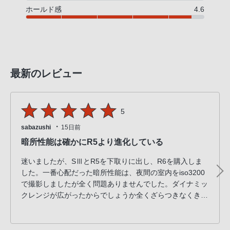
ホールド感
4.6
最新のレビュー
5
・
sabazushi
15日前
暗所性能は確かにR5より進化している
迷いましたが、SⅢとR5を下取りに出し、R6を購入しま
した。一番心配だった暗所性能は、夜間の室内をiso3200
で撮影しましたが全く問題ありませんでした。ダイナミッ
クレンジが広がったからでしょうか全くざらつきなくきれ
いに細部まで色を表現してくれました。フォーカスも手前
の障害物に惑わされることなく、すんなり合わせられまし
た。この点でもR5より進化を感じます。新型のバッテリ