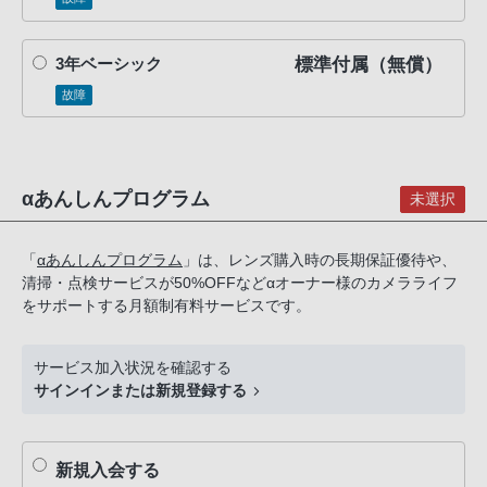
話
番
標準付属（無償）
3年ベーシック
号
は
故障
フ
リ
ー
αあんしんプログラム
未選択
ダ
イ
ヤ
「
αあんしんプログラム
」は、レンズ購入時の長期保証優待や、
清掃・点検サービスが50%OFFなどαオーナー様のカメラライフ
ル
をサポートする月額制有料サービスです。
「0120-
55-
1174」
サービス加入状況を確認する
サインインまたは新規登録する
携
帯
電
新規入会する
話、