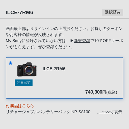
る
お
ILCE-7RM6
選択済み
客
様
画面最上部よりサインインの上選択ください。お持ちのクーポン
は、
やお客様の情報が反映されます。
お
My Sonyに登録されていない方は、
▶
新規登録
で10％OFFクーポ
手
ンがもらえます。ぜひ登録ください。
数
で
す
ILCE-7RM6
が
ソ
翌日出荷
ニ
740,300
円(税込)
ー
ス
付属品はこちら
ト
リチャージャブルバッテリーパック NP-SA100
… すべて表示
ア
バッテリーチャージャー BC-SAD1
ケーブルクランパー
お