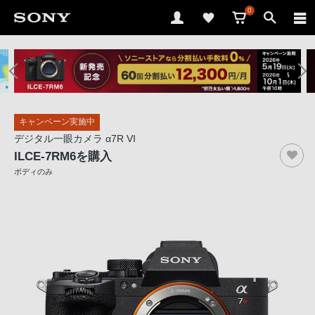
0
ソ
ニ
ー
ス
キャンペーン実施中
ト
デジタル一眼カメラ α7R VI
ア
ILCE-7RM6
を購入
で
ボディのみ
は、
音
声
ブ
ラ
ウ
ザ
で