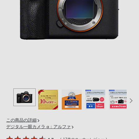
の
購
入
手
続
き
が
困
難
に
な
っ
て
お
り
ま
この商品の詳細
す。
デジタル一眼カメラ α：アルファ
音