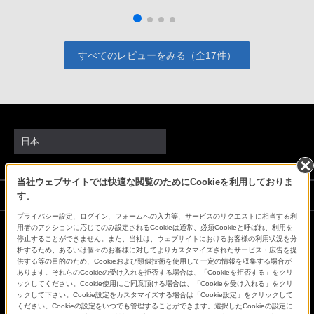
ーはすごくもつ印象で、R5に比べると倍くらい燃費がい
い感じでした。機動力抜群のα1マーク2 も、早くこのバッ
テリーを導入しないとプロユーズには、対応できないと思
すべてのレビューをみる（全17件）
います。
日本
当社ウェブサイトでは快適な閲覧のためにCookieを利用しておりま
ソニーストアでのお買い物にあたって
す。
プライバシー設定、ログイン、フォームへの入力等、サービスのリクエストに相当する利
用者のアクションに応じてのみ設定されるCookieは通常、必須Cookieと呼ばれ、利用を
停止することができません。また、当社は、ウェブサイトにおけるお客様の利用状況を分
会社情報
採用情報
特約店のご案内
ニュースリリース
析するため、あるいは個々のお客様に対してよりカスタマイズされたサービス・広告を提
環境情報
My Sony 利用規約
供する等の目的のため、Cookieおよび類似技術を使用して一定の情報を収集する場合が
あります。それらのCookieの受け入れを拒否する場合は、「Cookieを拒否する」をクリ
ックしてください。Cookie使用にご同意頂ける場合は、「Cookieを受け入れる」をクリ
ックして下さい。Cookie設定をカスタマイズする場合は「Cookie設定」をクリックして
ください。Cookieの設定をいつでも管理することができます。選択したCookieの設定に