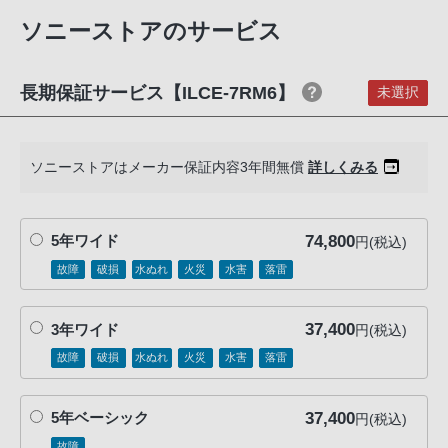
ショルダーストラップ
客
ボディキャップ
ソニーストアのサービス
様
アクセサリーシューキャップ
窓
アイピースカップ
口
※ α7R VIについて：本製品にUSB PD対応電源およびUSBケーブ
長期保証サービス【ILCE-7RM6】
未選択
ルは付属していません。市販のUSB PD 27 W以上対応のUSBケ
へ
ーブルおよび外部電源をご用意ください
お
※ BC-SAD1について：ACアダプター、およびUSBケーブルは同
電
ソニーストアはメーカー保証内容3年間無償
詳しくみる
梱されておりません。USB Power Delivery（PD）45W以上対応
話
のACアダプターとUSB Type-C（R）ケーブル（USB-C（R） - U
に
SB-C）をご用意ください。充電時間は使用条件により変わる場
合があります
て
74,800
5年ワイド
円(税込)
ご
故障
破損
水ぬれ
火災
水害
落雷
連
絡
37,400
3年ワイド
円(税込)
く
故障
破損
水ぬれ
火災
水害
落雷
だ
さ
い。
37,400
5年ベーシック
円(税込)
電
故障