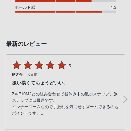
ホールド感
4.3
最新のレビュー
5
・
鱒之介
6日前
扱い易くてちょうどいい。
ZV-E10M2との組み合わせで昼休み中の散歩スナップ、旅
スナップには最適です。
インナーズームなので手振れを気にせずズームできるのも
ポイントです。
Gレンズの小三元レンズでコスパも良く画質と明るさは屋
外での撮影なら素敵な1枚を切り抜けます。