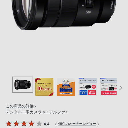
の
購
入
手
続
き
が
困
難
に
な
っ
て
お
り
この商品の詳細
ま
デジタル一眼カメラ α：アルファ
す。
音
（
）
4.4
46件のオーナーレビュー