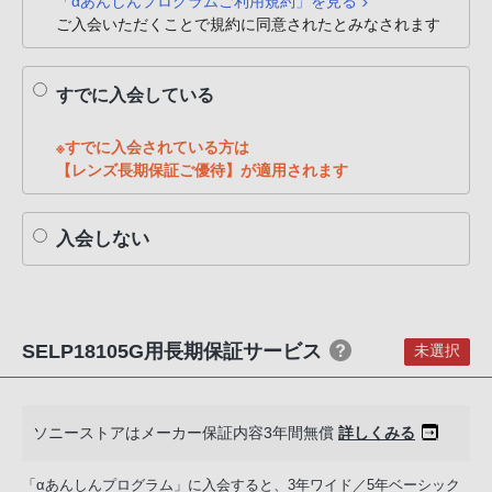
「αあんしんプログラムご利用規約」を見る
PHS
ご入会いただくことで規約に同意されたとみなされます
か
ら
すでに入会している
は
「050-
※すでに入会されている方は
3754-
【レンズ長期保証ご優待】が適用されます
9614」
と
入会しない
な
っ
て
お
り
SELP18105G用長期保証サービス
未選択
ま
す。
ソニーストアはメーカー保証内容3年間無償
詳しくみる
「αあんしんプログラム」に入会すると、3年ワイド／5年ベーシック