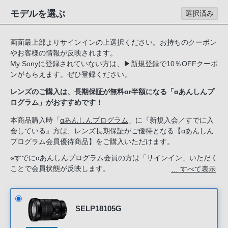
る
モデルを選ぶ
選択済み
お
客
画面最上部よりサインインの上選択ください。お持ちのクーポン
様
やお客様の情報が反映されます。
は、
My Sonyに登録されていない方は、
▶
新規登録
で10％OFFクーポ
お
ンがもらえます。ぜひ登録ください。
手
レンズのご購入は、長期保証が無料or半額になる「αあんしんプ
数
ログラム」がおすすめです！
で
す
本商品購入時「
αあんしんプログラム
」に『新規入会／すでに入
会している』方は、レンズ長期保証がご優待となる【αあんしん
が
プログラム会員優待商品】をご購入いただけます。
ソ
ニ
※すでにαあんしんプログラム会員の方は「サインイン」いただく
ことで会員状態が反映します。
… すべて表示
ー
新規入会希望の方は「ソニーストアのサービス」で『新規入会す
ス
る』を選択してください。
ト
ア
SELP18105G
お