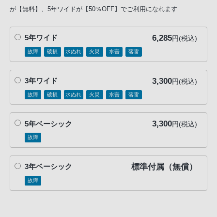
が【無料】、5年ワイドが【50％OFF】でご利用になれます
6,285
5年ワイド
円(税込)
故障
破損
水ぬれ
火災
水害
落雷
3,300
3年ワイド
円(税込)
故障
破損
水ぬれ
火災
水害
落雷
3,300
5年ベーシック
円(税込)
故障
標準付属（無償）
3年ベーシック
故障