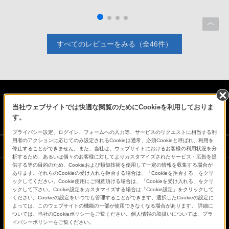
焦点距離が少し眺めで着席してのご飯写真は少し気を使い
ますが満足しています。
すべてのレビューをみる（全46件）
日本
当社ウェブサイトでは快適な閲覧のためにCookieを利用しておりま
す。
プライバシー設定、ログイン、フォームへの入力等、サービスのリクエストに相当する利
用者のアクションに応じてのみ設定されるCookieは通常、必須Cookieと呼ばれ、利用を
ソニーストアでのお買い物にあたって
停止することができません。また、当社は、ウェブサイトにおけるお客様の利用状況を分
析するため、あるいは個々のお客様に対してよりカスタマイズされたサービス・広告を提
供する等の目的のため、Cookieおよび類似技術を使用して一定の情報を収集する場合が
あります。それらのCookieの受け入れを拒否する場合は、「Cookieを拒否する」をクリ
会社情報
採用情報
特約店のご案内
ニュースリリース
ックしてください。Cookie使用にご同意頂ける場合は、「Cookieを受け入れる」をクリ
ックして下さい。Cookie設定をカスタマイズする場合は「Cookie設定」をクリックして
環境情報
My Sony 利用規約
ください。Cookieの設定をいつでも管理することができます。選択したCookieの設定に
よっては、このウェブサイトの機能の一部が使用できなくなる場合があります。 詳細に
ついては、当社のCookieポリシーをご覧ください。個人情報の取扱いについては、プラ
イバシーポリシーをご覧ください。