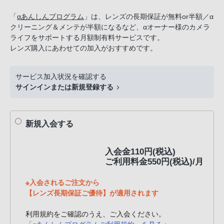
話
「
αあんしんプログラム
」は、レンズの長期保証が無料or半額／α
番
クリーニング＆メンテが半額になるなど、αオーナー様のカメラ
号
ライフをサポートする月額制有料サービスです。
は
レンズ購入にあわせての加入がおすすめです。
フ
リ
サービス加入状況を確認する
ー
サインインまたは新規登録する
ダ
イ
ヤ
新規入会する
ル
「0120-
入会金110円(税込)
55-
ご利用料金550円(税込)/月
1174」
携
※入会されるご注文から
【レンズ長期保証ご優待】が適用されます
帯
電
利用規約をご確認のうえ、ご入会ください。
話、