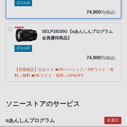
翌日出荷
客
様
74,800
円(税込)
窓
口
へ
SELP18105G【αあんしんプログラム
会員優待商品】
お
電
翌日出荷
話
74,800
円(税込)
に
て
【長期保証】がおトク ■5年ベーシック／3年ワイド：有
ご
料→無料 ■5年ワイド：有料→50%OFF
連
絡
く
ソニーストアのサービス
だ
さ
い。
αあんしんプログラム
未選択
電