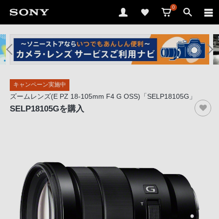
0
ソ
ニ
ー
ス
キャンペーン実施中
ト
ズームレンズ(E PZ 18-105mm F4 G OSS)「SELP18105G」
ア
SELP18105G
を購入
で
は、
音
声
ブ
ラ
ウ
ザ
で