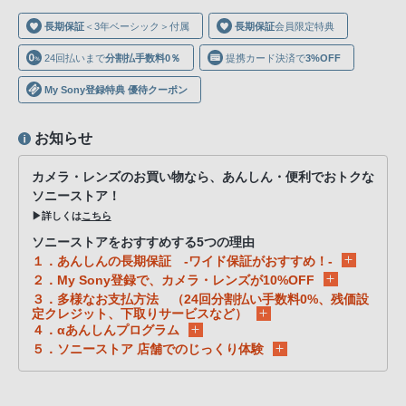
声
長期保証
＜3年ベーシック＞付属
長期保証
会員限定特典
ブ
ラ
24回払いまで
分割払手数料0％
提携カード決済で
3%OFF
ウ
My Sony登録特典 優待クーポン
ザ
を
お知らせ
ご
利
カメラ・レンズのお買い物なら、あんしん・便利でおトクな
用
ソニーストア！
の、
▶詳しくは
こちら
ご
ソニーストアをおすすめする5つの理由
購
１．あんしんの長期保証 -ワイド保証がおすすめ！-
入
２．My Sony登録で、カメラ・レンズが10%OFF
３．多様なお支払方法 （24回分割払い手数料0%、残価設
を
定クレジット、下取りサービスなど）
希
４．αあんしんプログラム
望
５．ソニーストア 店舗でのじっくり体験
さ
れ