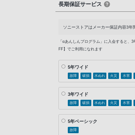
長期保証サービス
ソニーストアはメーカー保証内容3年
「αあんしんプログラム」に入会すると、3
FF】でご利用になれます
5年ワイド
故障
破損
水ぬれ
火災
水害
3年ワイド
故障
破損
水ぬれ
火災
水害
5年ベーシック
故障