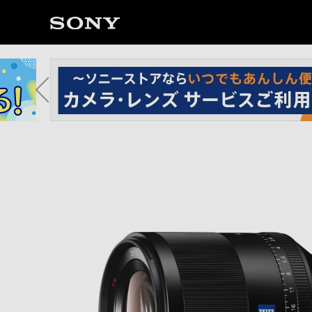
ソ
ニ
ー
ス
ト
ア
で
は、
音
声
ブ
ラ
ウ
ザ
で