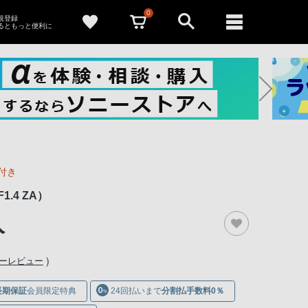
0
新規登録
るともっと便利に
付き
1.4 ZA）
入
）
ナーレビュー
長期保証
会員限定特典
24回払いまで
分割払手数料0％