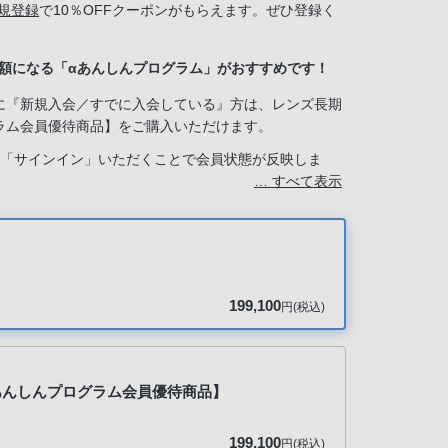
規登録
で10％OFFクーポンがもらえます。ぜひ登録く
半額になる「αあんしんプログラム」がおすすめです！
に『新規入会／すでに入会している』方は、レンズ長期
ラム会員優待商品】をご購入いただけます。
は「サインイン」いただくことで会員状態が反映しま
… すべて表示
ービス」で『新規入会する』を選択してください。
199,100
円(税込)
【αあんしんプログラム会員優待商品】
199,100
円(税込)