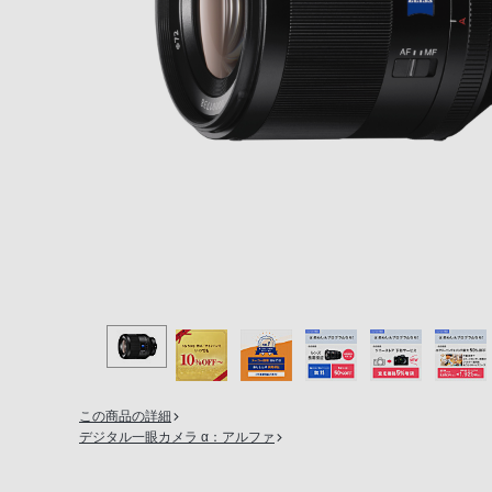
の
購
入
手
続
き
が
困
難
に
な
っ
て
お
り
この商品の詳細
ま
デジタル一眼カメラ α：アルファ
す。
音