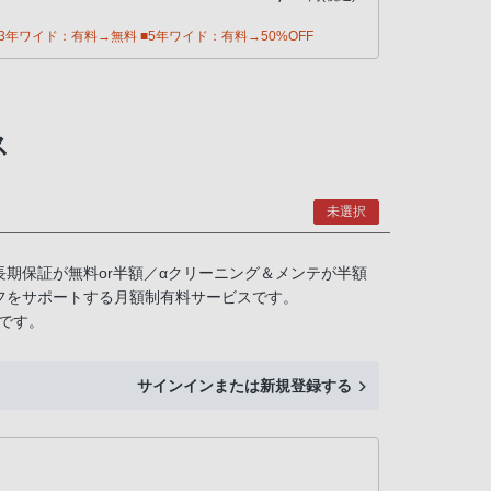
年ワイド：有料→無料 ■5年ワイド：有料→50%OFF
ス
未選択
長期保証が無料or半額／αクリーニング＆メンテが半額
フをサポートする月額制有料サービスです。
です。
サインインまたは新規登録する