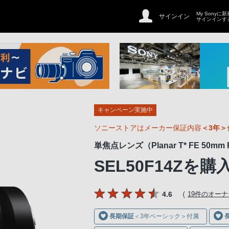
My Sonyに
サインイン
サインインす
キャンペーン実施中
ソニーストアはメーカー保証内容
＜3年＞
単焦点レンズ（Planar T* FE 50mm F
SEL50F14Z
を購
（
4.6
19件のオー
長期保証
＜3年ベーシック＞付属