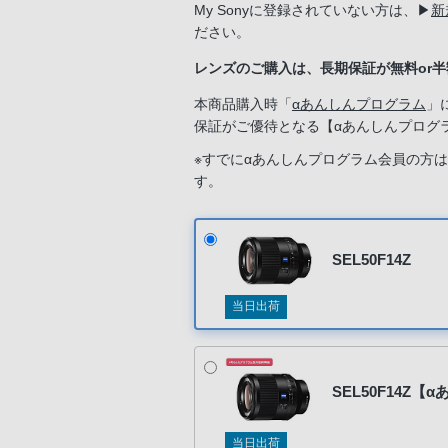
My Sonyに登録されていない方は、
▶
新
ださい。
レンズのご購入は、長期保証が無料or
本商品購入時「
αあんしんプログラム
」
保証がご優待となる【αあんしんプログ
※すでにαあんしんプログラム会員の方
す。
新規入会希望の方は「ソニーストアのサ
SEL50F14Z
当日出荷
SEL50F14Z
当日出荷