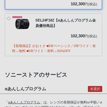
客
102,300
円(税込)
様
窓
SEL24F18Z【αあんしんプログラム会
口
員優待商品】
へ
お
102,300
円(税込)
電
話
【長期保証】がおトク ■5年ベーシック／3年ワイド：有
に
料→無料 ■5年ワイド：有料→50%OFF
て
ご
連
ソニーストアのサービス
絡
く
だ
αあんしんプログラム
未選択
さ
い。
「
αあんしんプログラム
」は、レンズの長期保証が無料or半額／α
電