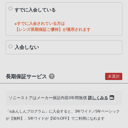
PHS
すでに入会している
か
ら
※すでに入会されている方は
は
【レンズ長期保証ご優待】が適用されます
「050-
3754-
入会しない
9614」
と
な
っ
長期保証サービス
て
未選択
お
り
ま
ソニーストアはメーカー保証内容3年間無償
詳しくみる
す。
「αあんしんプログラム」に入会すると、3年ワイド／5年ベーシック
が【無料】、5年ワイドが【50％OFF】でご利用になれます