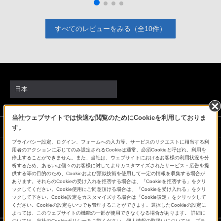
すべてのレビューをみる（全10件）
日本
当社ウェブサイトでは快適な閲覧のためにCookieを利用しておりま
ソニーストアでのお買い物にあたって
す。
プライバシー設定、ログイン、フォームへの入力等、サービスのリクエストに相当する利
用者のアクションに応じてのみ設定されるCookieは通常、必須Cookieと呼ばれ、利用を
停止することができません。また、当社は、ウェブサイトにおけるお客様の利用状況を分
会社情報
採用情報
特約店のご案内
ニュースリリース
析するため、あるいは個々のお客様に対してよりカスタマイズされたサービス・広告を提
環境情報
My Sony 利用規約
供する等の目的のため、Cookieおよび類似技術を使用して一定の情報を収集する場合が
あります。それらのCookieの受け入れを拒否する場合は、「Cookieを拒否する」をクリ
ックしてください。Cookie使用にご同意頂ける場合は、「Cookieを受け入れる」をクリ
ックして下さい。Cookie設定をカスタマイズする場合は「Cookie設定」をクリックして
ください。Cookieの設定をいつでも管理することができます。選択したCookieの設定に
よっては、このウェブサイトの機能の一部が使用できなくなる場合があります。 詳細に
ついては、当社のCookieポリシーをご覧ください。個人情報の取扱いについては、プラ