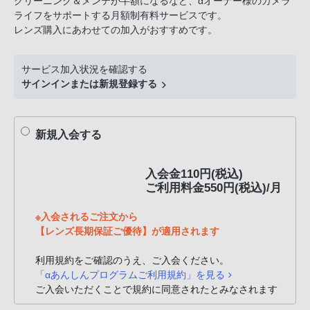
クリーニング＆メンテが半額になるなど、αオーナー様のカメラ
話
ライフをサポートする月額制有料サービスです。
番
レンズ購入にあわせての加入がおすすめです。
号
は
サービス加入状況を確認する
フ
サインインまたは新規登録する
リ
ー
ダ
新規入会する
イ
ヤ
入会金110円(税込)
ル
ご利用料金550円(税込)/月
「0120-
55-
※入会されるご注文から
【レンズ長期保証ご優待】が適用されます
1174」
携
利用規約をご確認のうえ、ご入会ください。
帯
「αあんしんプログラムご利用規約」を見る
電
ご入会いただくことで規約に同意されたとみなされます
話、