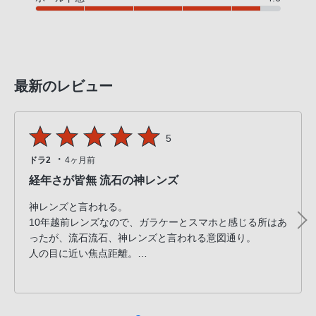
最新のレビュー
5
・
ドラ2
4ヶ月前
経年さが皆無 流石の神レンズ
神レンズと言われる。
10年越前レンズなので、ガラケーとスマホと感じる所はあ
ったが、流石流石、神レンズと言われる意図通り。
人の目に近い焦点距離。
大好きなスナップとテーブルが楽しい楽しい。
味わうボケ味も、ドラマチックさもありがたい。
「ZEISS」のロゴも、ちょっぴり誇らしい。
佳きレンズに出会いました。