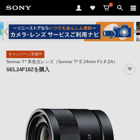
0
ソ
ニ
ー
ス
キャンペーン実施中
ト
Sonnar T* 単焦点レンズ（Sonnar T* E 24mm F1.8 ZA）
ア
SEL24F18Z
を購入
で
は、
音
声
ブ
ラ
ウ
ザ
で