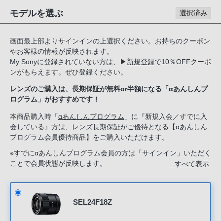
る
モデルを選ぶ
選択済み
お
客
画面最上部よりサインインの上選択ください。お持ちのクーポン
様
やお客様の情報が反映されます。
は、
My Sonyに登録されていない方は、
▶
新規登録
で10％OFFクーポ
お
ンがもらえます。ぜひ登録ください。
手
レンズのご購入は、長期保証が無料or半額になる「αあんしんプ
数
ログラム」がおすすめです！
で
す
本商品購入時「
αあんしんプログラム
」に『新規入会／すでに入
会している』方は、レンズ長期保証がご優待となる【αあんしん
が
プログラム会員優待商品】をご購入いただけます。
ソ
ニ
※すでにαあんしんプログラム会員の方は「サインイン」いただく
ことで会員状態が反映します。
… すべて表示
ー
新規入会希望の方は「ソニーストアのサービス」で『新規入会す
ス
る』を選択してください。
ト
ア
SEL24F18Z
お