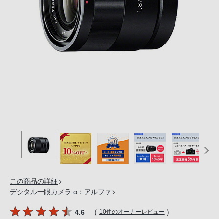
の
購
入
手
続
き
が
困
難
に
な
っ
て
お
り
この商品の詳細
ま
デジタル一眼カメラ α：アルファ
す。
音
（
）
4.6
10件のオーナーレビュー