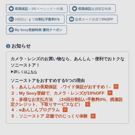
声
長期保証
＜3年ベーシック＞付属
長期保証
会員限定特典
ブ
ラ
24回払いまで
分割払手数料0％
提携カード決済で
3%OFF
ウ
My Sony登録特典 優待クーポン
ザ
を
お知らせ
ご
利
カメラ・レンズのお買い物なら、あんしん・便利でおトクな
用
ソニーストア！
の、
▶詳しくは
こちら
ご
ソニーストアをおすすめする5つの理由
購
１．あんしんの長期保証 -ワイド保証がおすすめ！-
入
２．My Sony登録で、カメラ・レンズが10%OFF
３．多様なお支払方法 （24回分割払い手数料0%、残価設
を
定クレジット、下取りサービスなど）
希
４．αあんしんプログラム
望
５．ソニーストア 店舗でのじっくり体験
さ
れ