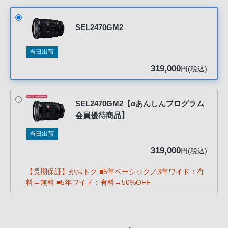
客
る』を選択してください。
様
SEL2470GM2
窓
口
当日出荷
へ
319,000
円(税込)
お
電
話
SEL2470GM2【αあんしんプログラム
に
会員優待商品】
て
ご
当日出荷
連
319,000
円(税込)
絡
く
【長期保証】がおトク ■5年ベーシック／3年ワイド：有
料→無料 ■5年ワイド：有料→50%OFF
だ
さ
い。
電