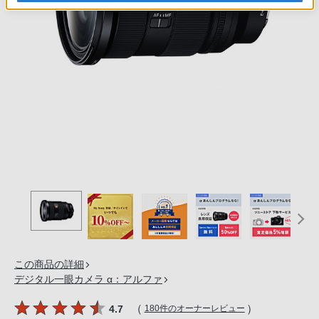
の
購
入
手
続
き
が
困
難
に
な
っ
て
お
り
この商品の詳細
ま
デジタル一眼カメラ α：アルファ
す。
音
（
）
4.7
180件のオーナーレビュー