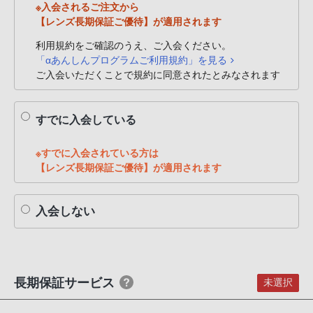
※入会されるご注文から
PHS
【レンズ長期保証ご優待】が適用されます
か
ら
利用規約をご確認のうえ、ご入会ください。
「αあんしんプログラムご利用規約」を見る
は
ご入会いただくことで規約に同意されたとみなされます
「050-
3754-
9614」
すでに入会している
と
な
※すでに入会されている方は
っ
【レンズ長期保証ご優待】が適用されます
て
お
入会しない
り
ま
す。
長期保証サービス
未選択