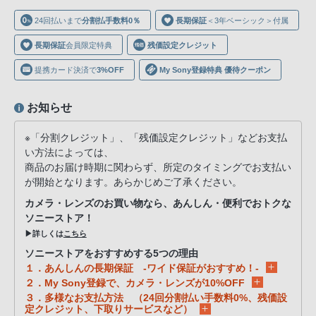
声
24回払いまで
分割払手数料0％
長期保証
＜3年ベーシック＞付属
ブ
ラ
長期保証
会員限定特典
残価設定クレジット
ウ
提携カード決済で
3%OFF
My Sony登録特典 優待クーポン
ザ
を
お知らせ
ご
利
※「分割クレジット」、「残価設定クレジット」などお支払
用
い方法によっては、
の、
商品のお届け時期に関わらず、所定のタイミングでお支払い
ご
が開始となります。あらかじめご了承ください。
購
カメラ・レンズのお買い物なら、あんしん・便利でおトクな
入
ソニーストア！
を
▶詳しくは
こちら
希
ソニーストアをおすすめする5つの理由
１．あんしんの長期保証 -ワイド保証がおすすめ！-
望
２．My Sony登録で、カメラ・レンズが10%OFF
さ
３．多様なお支払方法 （24回分割払い手数料0%、残価設
れ
定クレジット、下取りサービスなど）