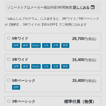
ソニーストアはメーカー保証内容3年間無償
詳しくみる
「αあんしんプログラム」に入会すると、3年ワイド／5年ベーシック
が【無料】、5年ワイドが【50％OFF】でご利用になれます
29,700
5年ワイド
円(税込)
故障
破損
水ぬれ
火災
水害
落雷
15,400
3年ワイド
円(税込)
故障
破損
水ぬれ
火災
水害
落雷
15,400
5年ベーシック
円(税込)
故障
標準付属（無償）
3年ベーシック