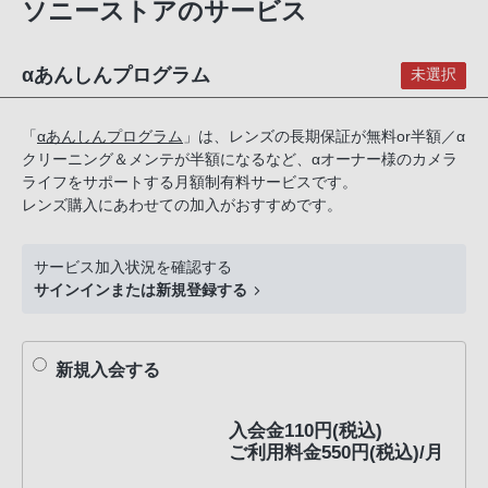
ソニーストアのサービス
話
番
号
αあんしんプログラム
未選択
は
フ
「
αあんしんプログラム
」は、レンズの長期保証が無料or半額／α
リ
クリーニング＆メンテが半額になるなど、αオーナー様のカメラ
ー
ライフをサポートする月額制有料サービスです。
ダ
レンズ購入にあわせての加入がおすすめです。
イ
ヤ
サービス加入状況を確認する
ル
サインインまたは新規登録する
「0120-
55-
1174」
新規入会する
携
帯
入会金110円(税込)
電
ご利用料金550円(税込)/月
話、