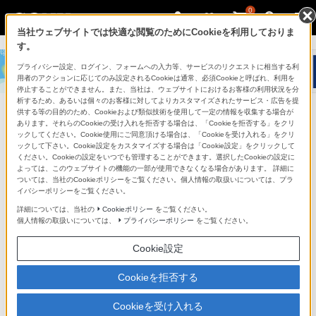
0
当社ウェブサイトでは快適な閲覧のためにCookieを利用しておりま
す。
ソ
プライバシー設定、ログイン、フォームへの入力等、サービスのリクエストに相当する利
ニ
用者のアクションに応じてのみ設定されるCookieは通常、必須Cookieと呼ばれ、利用を
ー
停止することができません。また、当社は、ウェブサイトにおけるお客様の利用状況を分
析するため、あるいは個々のお客様に対してよりカスタマイズされたサービス・広告を提
ス
供する等の目的のため、Cookieおよび類似技術を使用して一定の情報を収集する場合が
キャンペーン実施中
あります。それらのCookieの受け入れを拒否する場合は、「Cookieを拒否する」をクリ
ト
ックしてください。Cookie使用にご同意頂ける場合は、「Cookieを受け入れる」をクリ
ズームレンズ（FE 24-70mm F2.8 GM II）
ア
ックして下さい。Cookie設定をカスタマイズする場合は「Cookie設定」をクリックして
SEL2470GM2
を購入
ください。Cookieの設定をいつでも管理することができます。選択したCookieの設定に
で
よっては、このウェブサイトの機能の一部が使用できなくなる場合があります。 詳細に
は、
ついては、当社のCookieポリシーをご覧ください。個人情報の取扱いについては、プラ
イバシーポリシーをご覧ください。
音
詳細については、当社の
Cookieポリシー
をご覧ください。
声
個人情報の取扱いについては、
プライバシーポリシー
をご覧ください。
ブ
Cookie設定
ラ
ウ
Cookieを拒否する
ザ
で
Cookieを受け入れる