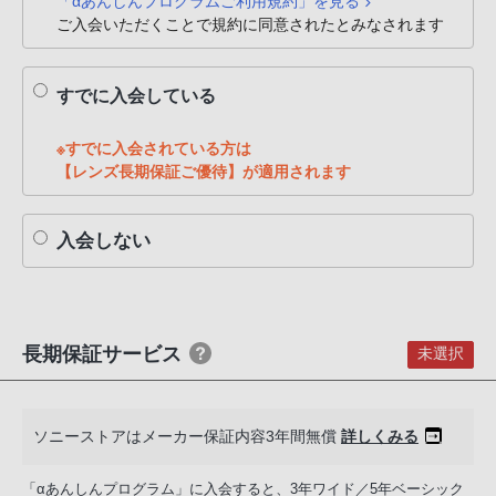
「αあんしんプログラムご利用規約」を見る
PHS
ご入会いただくことで規約に同意されたとみなされます
か
ら
すでに入会している
は
「050-
※すでに入会されている方は
3754-
【レンズ長期保証ご優待】が適用されます
9614」
と
入会しない
な
っ
て
お
り
長期保証サービス
未選択
ま
す。
ソニーストアはメーカー保証内容3年間無償
詳しくみる
「αあんしんプログラム」に入会すると、3年ワイド／5年ベーシック