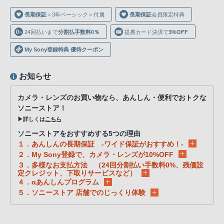
声
長期保証
＜3年ベーシック＞付属
長期保証
会員限定特典
ブ
ラ
24回払いまで
分割払手数料0％
提携カード決済で
3%OFF
ウ
My Sony登録特典 優待クーポン
ザ
を
お知らせ
ご
利
カメラ・レンズのお買い物なら、あんしん・便利でおトクな
用
ソニーストア！
の、
▶詳しくは
こちら
ご
ソニーストアをおすすめする5つの理由
購
１．あんしんの長期保証 -ワイド保証がおすすめ！-
入
２．My Sony登録で、カメラ・レンズが10%OFF
３．多様なお支払方法 （24回分割払い手数料0%、残価設
を
定クレジット、下取りサービスなど）
希
４．αあんしんプログラム
望
５．ソニーストア 店舗でのじっくり体験
さ
れ