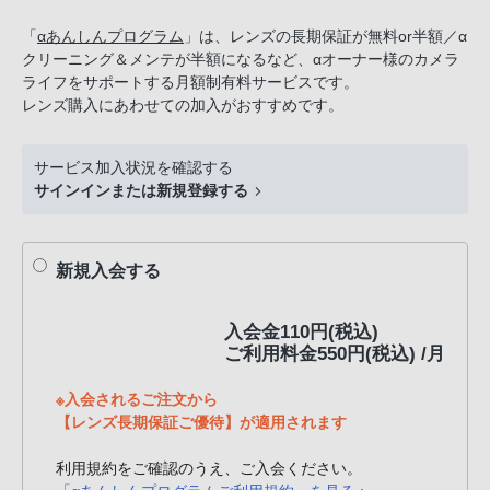
話
「
αあんしんプログラム
」は、レンズの長期保証が無料or半額／α
番
クリーニング＆メンテが半額になるなど、αオーナー様のカメラ
号
ライフをサポートする月額制有料サービスです。
は
レンズ購入にあわせての加入がおすすめです。
フ
リ
サービス加入状況を確認する
ー
サインインまたは新規登録する
ダ
イ
ヤ
新規入会する
ル
「0120-
入会金110円(税込)
55-
ご利用料金550円(税込) /月
1174」
携
※入会されるご注文から
【レンズ長期保証ご優待】が適用されます
帯
電
利用規約をご確認のうえ、ご入会ください。
話、