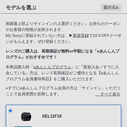
る
モデルを選ぶ
選択済み
お
客
画面最上部よりサインインの上選択ください。お持ちのクーポン
様
やお客様の情報が反映されます。
は、
My Sonyに登録されていない方は、
▶
新規登録
で10％OFFクーポ
お
ンがもらえます。ぜひ登録ください。
手
レンズのご購入は、長期保証が無料or半額になる「αあんしんプ
数
ログラム」がおすすめです！
で
す
本商品購入時「
αあんしんプログラム
」に『新規入会／すでに入
会している』方は、レンズ長期保証がご優待となる【αあんしん
が
プログラム会員優待商品】をご購入いただけます。
ソ
ニ
※すでにαあんしんプログラム会員の方は「サインイン」いただく
ことで会員状態が反映します。
… すべて表示
ー
新規入会希望の方は「ソニーストアのサービス」で『新規入会す
ス
る』を選択してください。
ト
ア
SEL11F18
お