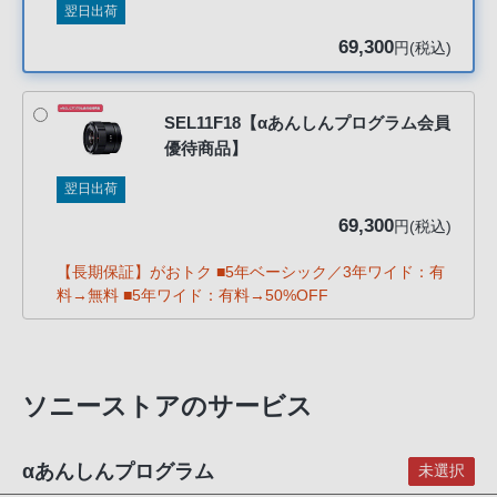
翌日出荷
客
様
69,300
円(税込)
窓
口
へ
SEL11F18【αあんしんプログラム会員
優待商品】
お
電
翌日出荷
話
69,300
円(税込)
に
て
【長期保証】がおトク ■5年ベーシック／3年ワイド：有
ご
料→無料 ■5年ワイド：有料→50%OFF
連
絡
く
ソニーストアのサービス
だ
さ
い。
αあんしんプログラム
未選択
電