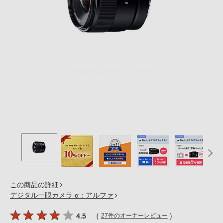
の
購
入
手
続
き
が
困
難
に
な
っ
て
お
り
この商品の詳細
ま
デジタル一眼カメラ α：アルファ
す。
音
（
）
4.5
27件のオーナーレビュー