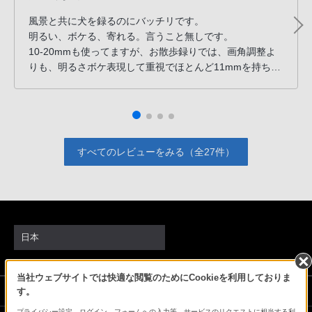
風景と共に犬を録るのにバッチリです。
明るい、ボケる、寄れる。言うこと無しです。
10-20mmも使ってますが、お散歩録りでは、画角調整よ
りも、明るさボケ表現して重視でほとんど11mmを持ち出
してます。
現場での画角調整が必須になる演奏録画には10-20mm
と、
すべてのレビューをみる（全27件）
日本
当社ウェブサイトでは快適な閲覧のためにCookieを利用しておりま
ソニーストアでのお買い物にあたって
す。
プライバシー設定、ログイン、フォームへの入力等、サービスのリクエストに相当する利