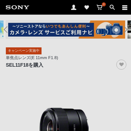
0
ソ
ニ
ー
ス
キャンペーン実施中
ト
単焦点レンズ(E 11mm F1.8)
ア
SEL11F18
を購入
で
は、
音
声
ブ
ラ
ウ
ザ
で