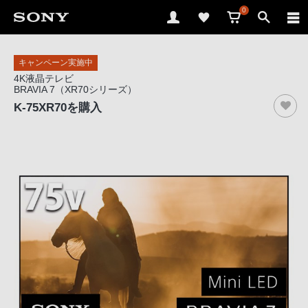
0
ソ
キャンペーン実施中
ニ
4K液晶テレビ
ー
BRAVIA 7（XR70シリーズ）
ス
K-75XR70
を購入
ト
ア
で
は、
音
声
ブ
ラ
ウ
ザ
で