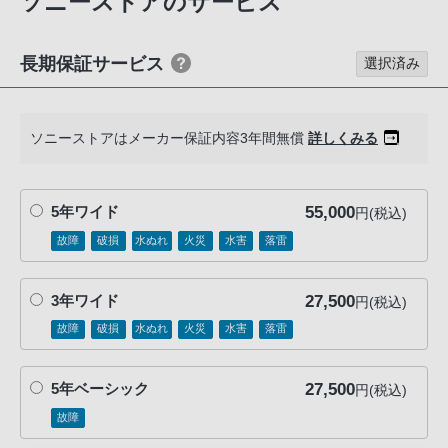
ソニーストアのサービス
る
お
客
長期保証サービス
選択済み
様
は、
お
ソニーストアはメーカー保証内容3年間無償
詳しくみる
手
数
で
55,000
5年ワイド
円(税込)
す
故障
破損
水ぬれ
火災
水害
落雷
が
ソ
27,500
3年ワイド
円(税込)
ニ
故障
破損
水ぬれ
火災
水害
落雷
ー
ス
ト
27,500
5年ベーシック
円(税込)
ア
故障
お