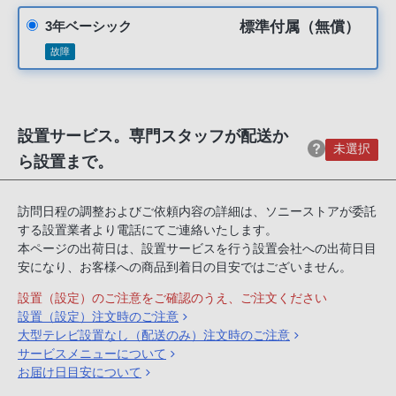
客
標準付属（無償）
3年ベーシック
様
故障
窓
口
へ
お
設置サービス。専門スタッフが配送か
電
未選択
ら設置まで。
話
に
て
訪問日程の調整およびご依頼内容の詳細は、ソニーストアが委託
ご
する設置業者より電話にてご連絡いたします。
本ページの出荷日は、設置サービスを行う設置会社への出荷日目
連
安になり、お客様への商品到着日の目安ではございません。
絡
く
設置（設定）のご注意をご確認のうえ、ご注文ください
設置（設定）注文時のご注意
だ
大型テレビ設置なし（配送のみ）注文時のご注意
さ
サービスメニューについて
い。
お届け日目安について
電