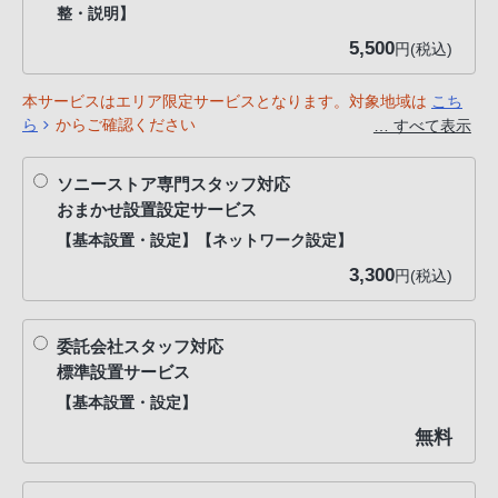
整・説明】
PHS
か
5,500
円(税込)
ら
は
本サービスはエリア限定サービスとなります。対象地域は
こち
ら
からご確認ください
… すべて表示
「050-
※対象外地域のお客様がお申し込みされた場合は「おまかせ設置
3754-
設定サービス」にて対応いたします。差額分は返金いたします
9614」
ソニーストア専門スタッフ対応
おまかせ設置設定サービス
と
な
【基本設置・設定】【ネットワーク設定】
っ
3,300
円(税込)
て
お
委託会社スタッフ対応
り
標準設置サービス
ま
【基本設置・設定】
す。
無料