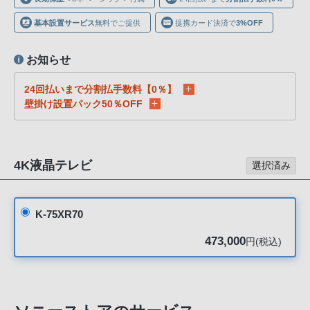
声
ブ
基本設置サービス
無料でご提供
提携カード決済で
3%OFF
ラ
ウ
お知らせ
ザ
24回払いまで分割払手数料【0％】
を
壁掛け設置パック50％OFF
ご
利
用
の、
4K液晶テレビ
選択済み
ご
購
入
K-75XR70
を
473,000
円(税込)
希
望
さ
れ