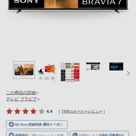
の
購
入
手
続
き
が
困
難
に
な
っ
て
この商品の詳細
テレビ ブラビア
お
り
（
）
4.4
76件のオーナーレビュー
ま
す。
My Sony登録特典 優待クーポン
音
長期保証
＜3年ベーシック＞付属
24回払いまで
分割払手数料0％