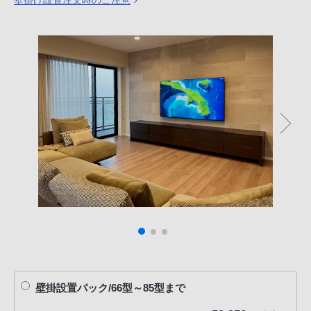
壁掛け設置注文時のご注意
壁掛設置パック/66型～85型まで