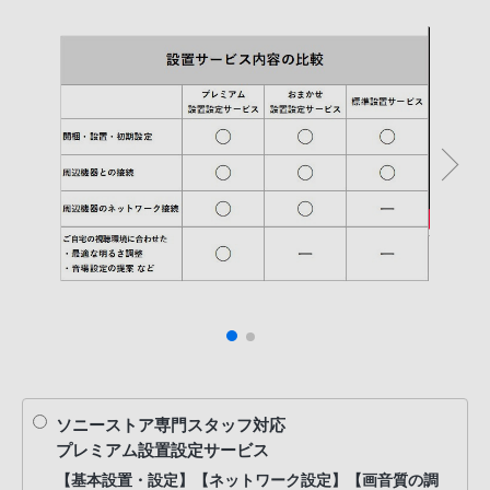
話
番
号
は
フ
リ
ー
ダ
イ
ヤ
ル
「0120-
55-
1174」
携
帯
ソニーストア専門スタッフ対応
プレミアム設置設定サービス
電
話、
【基本設置・設定】【ネットワーク設定】【画音質の調