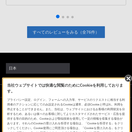
すべてのレビューをみる（全76件）
日本
当社ウェブサイトでは快適な閲覧のためにCookieを利用しておりま
ソニーストアでのお買い物にあたって
す。
プライバシー設定、ログイン、フォームへの入力等、サービスのリクエストに相当する利
用者のアクションに応じてのみ設定されるCookieは通常、必須Cookieと呼ばれ、利用を
停止することができません。また、当社は、ウェブサイトにおけるお客様の利用状況を分
会社情報
採用情報
特約店のご案内
ニュースリリース
析するため、あるいは個々のお客様に対してよりカスタマイズされたサービス・広告を提
環境情報
My Sony 利用規約
供する等の目的のため、Cookieおよび類似技術を使用して一定の情報を収集する場合が
あります。それらのCookieの受け入れを拒否する場合は、「Cookieを拒否する」をクリ
ックしてください。Cookie使用にご同意頂ける場合は、「Cookieを受け入れる」をクリ