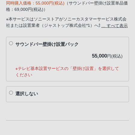
同時購入価格：55,000円(税込)
（サウンドバー壁掛け設置単品価
格：69,000円(税込)）
※本サービスはソニーストアがソニーカスタマーサービス株式会
社または設置業者（ジャストップ株式会社*1）へ業務委託してい
… すべて表示
ます。あらかじめご了承ください。
※訪問日程の調整およびご依頼内容の詳細は、ソニーカスタマー
サウンドバー壁掛け設置パック
サービス株式会社またはジャストップ株式会社より電話にてご連
絡いたします。
55,000
円(税込)
*1 旧会社名はアースクリーン株式会社です。
※お支払いがクレジットカードの場合、お申し込みの翌日以降、
※テレビ基本設置サービスの「壁掛け設置」を選択して
設置業者より電話にてご連絡いたします。
ください
※お支払いがコンビニ決済/銀行ATM/ネットバンキングの場合、
弊社にてご入金の確認が取れた翌日以降、設置業者より電話にて
ご連絡いたします。
選択しない
※ご希望の接続環境により、お客様にご用意いただく部材等が発
生する場合があります。「設置環境のご確認」の際にご案内いた
します。
※機器本体の故障や製品に起因すると思われる不具合診断はおこ
なえません。
※設置後の移動や取り外しのご相談については、設置業者に直接